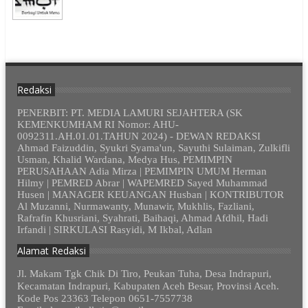
Redaksi
PENERBIT: PT. MEDIA LAMURI SEJAHTERA (SK
KEMENKUMHAM RI Nomor: AHU-
0092311.AH.01.01.TAHUN 2024) - DEWAN REDAKSI
Ahmad Faizuddin, Syukri Syama'un, Sayuthi Sulaiman, Zulkifli
Usman, Khalid Wardana, Medya Hus, PEMIMPIN
PERUSAHAAN Adia Mirza | PEMIMPIN UMUM Herman
Hilmy | PEMRED Abrar | WAPEMRED Sayed Muhammad
Husen | MANAGER KEUANGAN Husban | KONTRIBUTOR
Al Muzanni, Nurmawanty, Munawir, Mukhlis, Fazliani,
Rafrafin Khusriani, Syahrati, Baihaqi, Ahmad Afdhil, Hadi
Irfandi | SIRKULASI Rasyidi, M Ikbal, Adlan
Alamat Redaksi
Jl. Makam Tgk Chik Di Tiro, Peukan Tuha, Desa Indrapuri,
Kecamatan Indrapuri, Kabupaten Aceh Besar, Provinsi Aceh.
Kode Pos 23363 Telepon 0651-7557738