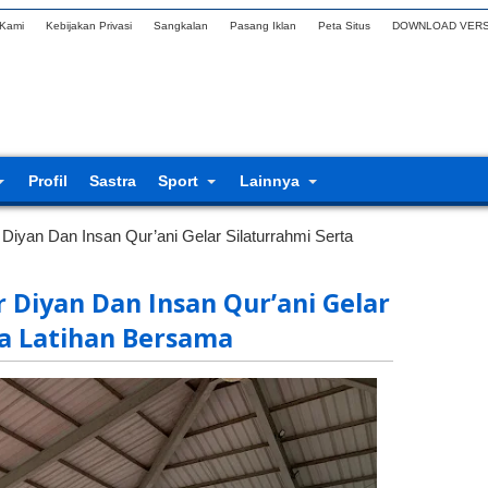
 Kami
Kebijakan Privasi
Sangkalan
Pasang Iklan
Peta Situs
DOWNLOAD VERS
Profil
Sastra
Sport
Lainnya
Diyan Dan Insan Qur’ani Gelar Silaturrahmi Serta
 Diyan Dan Insan Qur’ani Gelar
ta Latihan Bersama