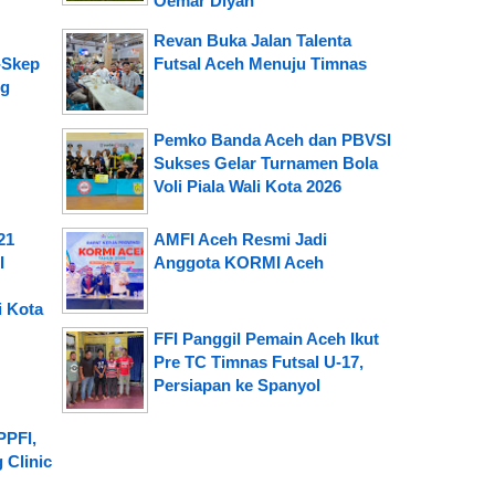
Oemar Diyan
Revan Buka Jalan Talenta
-Skep
Futsal Aceh Menuju Timnas
ng
Pemko Banda Aceh dan PBVSI
Sukses Gelar Turnamen Bola
Voli Piala Wali Kota 2026
21
AMFI Aceh Resmi Jadi
I
Anggota KORMI Aceh
i Kota
FFI Panggil Pemain Aceh Ikut
Pre TC Timnas Futsal U-17,
Persiapan ke Spanyol
PPFI,
 Clinic