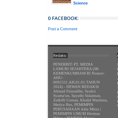
Science
0 FACEBOOK:
Post a Comment
Redaksi
PENERBIT: PT. MEDIA
LAMURI SEJAHTERA (SK
KEMENKUMHAM RI Nomor:
AHU-
0092311.AH.01.01.TAHUN
2024) - DEWAN REDAKSI
Ahmad Faizuddin, Syukri
Syama'un, Sayuthi Sulaiman,
Zulkifli Usman, Khalid Wardana,
Medya Hus, PEMIMPIN
PERUSAHAAN Adia Mirza |
PEMIMPIN UMUM Herman