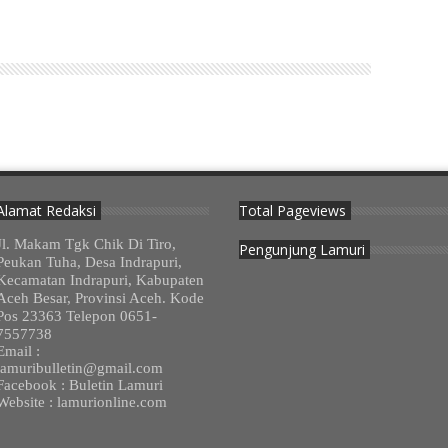
Alamat Redaksi
Total Pageviews
Jl. Makam Tgk Chik Di Tiro,
Pengunjung Lamuri
Peukan Tuha, Desa Indrapuri,
Kecamatan Indrapuri, Kabupaten
Aceh Besar, Provinsi Aceh. Kode
Pos 23363 Telepon 0651-
7557738
Email :
lamuribulletin@gmail.com
Facebook : Buletin Lamuri
Website : lamurionline.com