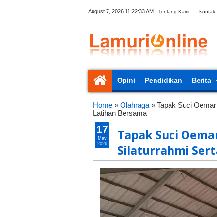
August 7, 2026
11:22:34 AM
Tentang Kami
Kontak
Opini
Pendidikan
Berita
Home
»
Olahraga
»
Tapak Suci Oemar 
Latihan Bersama
17
Tapak Suci Oemar
May
2026
Silaturrahmi Ser