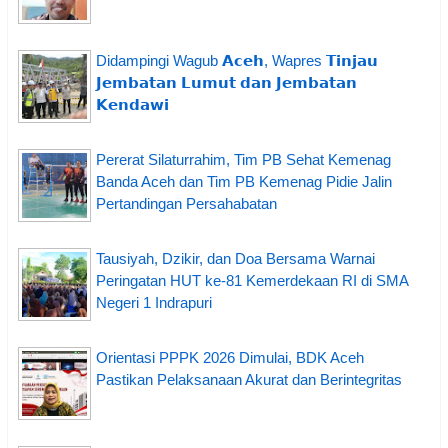
Didampingi Wagub 𝗔𝗰𝗲𝗵, Wapres 𝗧𝗶𝗻𝗷𝗮𝘂
𝗝𝗲𝗺𝗯𝗮𝘁𝗮𝗻 𝗟𝘂𝗺𝘂𝘁 𝗱𝗮𝗻 𝗝𝗲𝗺𝗯𝗮𝘁𝗮𝗻
𝗞𝗲𝗻𝗱𝗮𝘄𝗶
Pererat Silaturrahim, Tim PB Sehat Kemenag
Banda Aceh dan Tim PB Kemenag Pidie Jalin
Pertandingan Persahabatan
Tausiyah, Dzikir, dan Doa Bersama Warnai
Peringatan HUT ke-81 Kemerdekaan RI di SMA
Negeri 1 Indrapuri
Orientasi PPPK 2026 Dimulai, BDK Aceh
Pastikan Pelaksanaan Akurat dan Berintegritas