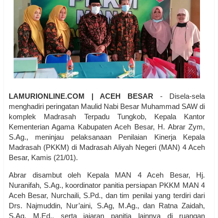
LAMURIONLINE.COM | ACEH BESAR
- Disela-sela
menghadiri peringatan Maulid Nabi Besar Muhammad SAW di
komplek Madrasah Terpadu Tungkob, Kepala Kantor
Kementerian Agama Kabupaten Aceh Besar, H. Abrar Zym,
S.Ag., meninjau pelaksanaan Penilaian Kinerja Kepala
Madrasah (PKKM) di Madrasah Aliyah Negeri (MAN) 4 Aceh
Besar, Kamis (21/01).
Abrar disambut oleh Kepala MAN 4 Aceh Besar, Hj.
Nuranifah, S.Ag., koordinator panitia persiapan PKKM MAN 4
Aceh Besar, Nurchaili, S.Pd., dan tim penilai yang terdiri dari
Drs. Najmuddin, Nur’aini, S.Ag, M.Ag., dan Ratna Zaidah,
S.Ag, M.Ed., serta jajaran panitia lainnya di ruangan