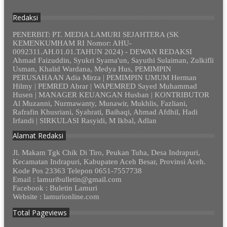
Redaksi
PENERBIT: PT. MEDIA LAMURI SEJAHTERA (SK
KEMENKUMHAM RI Nomor: AHU-
0092311.AH.01.01.TAHUN 2024) - DEWAN REDAKSI
Ahmad Faizuddin, Syukri Syama'un, Sayuthi Sulaiman, Zulkifli
Usman, Khalid Wardana, Medya Hus, PEMIMPIN
PERUSAHAAN Adia Mirza | PEMIMPIN UMUM Herman
Hilmy | PEMRED Abrar | WAPEMRED Sayed Muhammad
Husen | MANAGER KEUANGAN Husban | KONTRIBUTOR
Al Muzanni, Nurmawanty, Munawir, Mukhlis, Fazliani,
Rafrafin Khusriani, Syahrati, Baihaqi, Ahmad Afdhil, Hadi
Irfandi | SIRKULASI Rasyidi, M Ikbal, Adlan
Alamat Redaksi
Jl. Makam Tgk Chik Di Tiro, Peukan Tuha, Desa Indrapuri,
Kecamatan Indrapuri, Kabupaten Aceh Besar, Provinsi Aceh.
Kode Pos 23363 Telepon 0651-7557738
Email : lamuribulletin@gmail.com
Facebook : Buletin Lamuri
Website : lamurionline.com
Total Pageviews