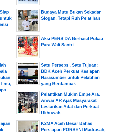
Siap
Budaya Mutu Bukan Sekadar
 untuk
Slogan, Tetapi Ruh Pelatihan
ensi
Aksi PERSIDA Berhasil Pukau
Para Wali Santri
lah
Satu Persepsi, Satu Tujuan:
pala
BDK Aceh Perkuat Kesiapan
Bukan
Narasumber untuk Pelatihan
Ilmu,
yang Berdampak
mpa
Pelantikan Mukim Empe Ara,
Anwar AR Ajak Masyarakat
Lestarikan Adat dan Perkuat
Ukhuwah
ajian
K2MA Aceh Besar Bahas
ak
Persiapan PORSENI Madrasah,