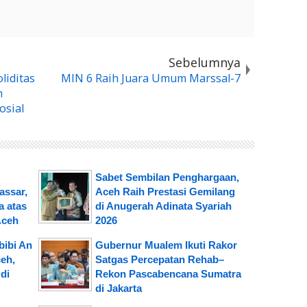
Sebelumnya
liditas
MIN 6 Raih Juara Umum Marssal-7
h
osial
Sabet Sembilan Penghargaan,
assar,
Aceh Raih Prestasi Gemilang
 atas
di Anugerah Adinata Syariah
Aceh
2026
ibi An
Gubernur Mualem Ikuti Rakor
eh,
Satgas Percepatan Rehab–
di
Rekon Pascabencana Sumatra
di Jakarta