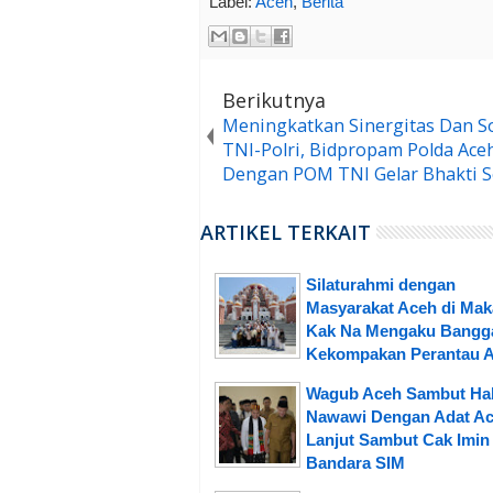
Label:
Aceh
,
Berita
Berikutnya
Meningkatkan Sinergitas Dan So
TNI-Polri, Bidpropam Polda Ace
Dengan POM TNI Gelar Bhakti S
ARTIKEL TERKAIT
Silaturahmi dengan
Masyarakat Aceh di Mak
Kak Na Mengaku Bangga
Kekompakan Perantau 
Wagub Aceh Sambut Hab
Nawawi Dengan Adat Ac
Lanjut Sambut Cak Imin 
Bandara SIM