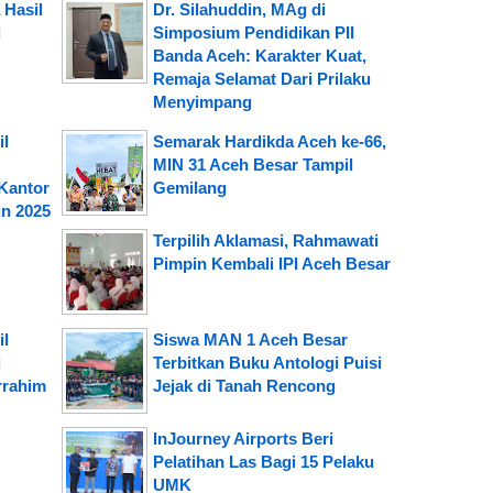
 Hasil
Dr. Silahuddin, MAg di
i
Simposium Pendidikan PII
Banda Aceh: Karakter Kuat,
Remaja Selamat Dari Prilaku
Menyimpang
il
Semarak Hardikda Aceh ke-66,
MIN 31 Aceh Besar Tampil
Kantor
Gemilang
n 2025
Terpilih Aklamasi, Rahmawati
Pimpin Kembali IPI Aceh Besar
il
Siswa MAN 1 Aceh Besar
i
Terbitkan Buku Antologi Puisi
rrahim
Jejak di Tanah Rencong
InJourney Airports Beri
Pelatihan Las Bagi 15 Pelaku
UMK