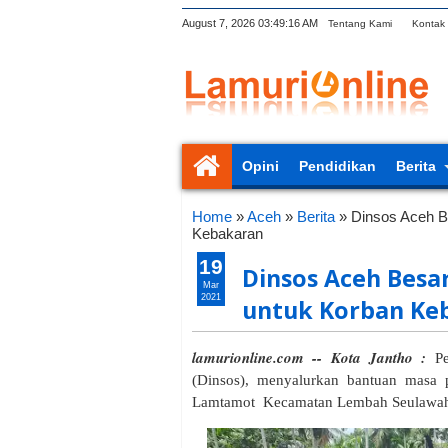
August 7, 2026
03:49:17 AM
Tentang Kami
Kontak
Opini
Pendidikan
Berita
Home
»
Aceh
»
Berita
»
Dinsos Aceh B
Kebakaran
19
Dinsos Aceh Besa
Mar
2021
untuk Korban Ke
lamurionline.com -- Kota Jantho :
Pe
(Dinsos), menyalurkan bantuan masa 
Lamtamot Kecamatan Lembah Seulawah k