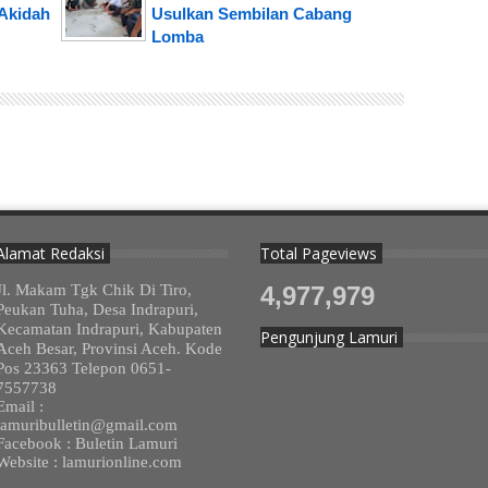
Akidah
Usulkan Sembilan Cabang
Lomba
Alamat Redaksi
Total Pageviews
Jl. Makam Tgk Chik Di Tiro,
4,977,979
Peukan Tuha, Desa Indrapuri,
Kecamatan Indrapuri, Kabupaten
Pengunjung Lamuri
Aceh Besar, Provinsi Aceh. Kode
Pos 23363 Telepon 0651-
7557738
Email :
lamuribulletin@gmail.com
Facebook : Buletin Lamuri
Website : lamurionline.com