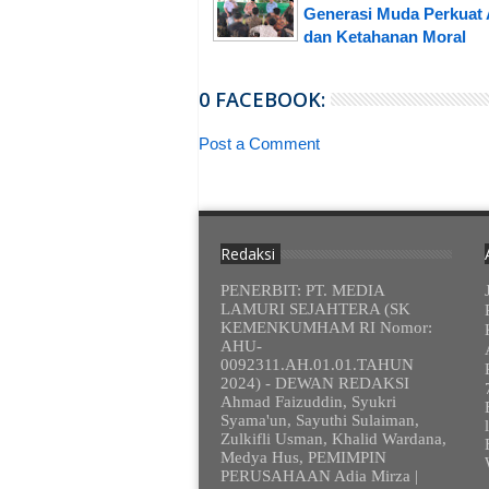
Generasi Muda Perkuat 
dan Ketahanan Moral
0 FACEBOOK:
Post a Comment
Redaksi
PENERBIT: PT. MEDIA
LAMURI SEJAHTERA (SK
KEMENKUMHAM RI Nomor:
AHU-
0092311.AH.01.01.TAHUN
2024) - DEWAN REDAKSI
Ahmad Faizuddin, Syukri
Syama'un, Sayuthi Sulaiman,
Zulkifli Usman, Khalid Wardana,
Medya Hus, PEMIMPIN
PERUSAHAAN Adia Mirza |