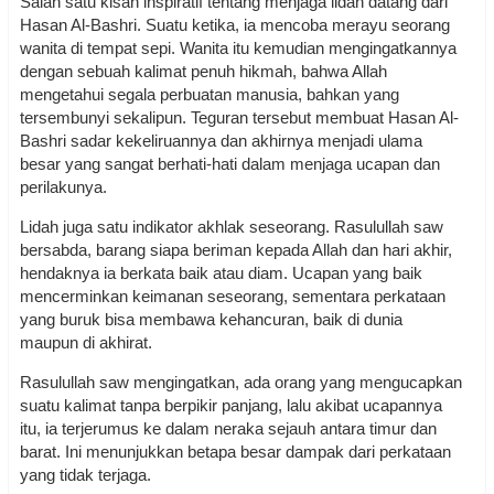
Salah satu kisah inspiratif tentang menjaga lidah datang dari
Hasan Al-Bashri. Suatu ketika, ia mencoba merayu seorang
wanita di tempat sepi. Wanita itu kemudian mengingatkannya
dengan sebuah kalimat penuh hikmah, bahwa Allah
mengetahui segala perbuatan manusia, bahkan yang
tersembunyi sekalipun. Teguran tersebut membuat Hasan Al-
Bashri sadar kekeliruannya dan akhirnya menjadi ulama
besar yang sangat berhati-hati dalam menjaga ucapan dan
perilakunya.
Lidah juga satu indikator akhlak seseorang. Rasulullah saw
bersabda, barang siapa beriman kepada Allah dan hari akhir,
hendaknya ia berkata baik atau diam. Ucapan yang baik
mencerminkan keimanan seseorang, sementara perkataan
yang buruk bisa membawa kehancuran, baik di dunia
maupun di akhirat.
Rasulullah saw mengingatkan, ada orang yang mengucapkan
suatu kalimat tanpa berpikir panjang, lalu akibat ucapannya
itu, ia terjerumus ke dalam neraka sejauh antara timur dan
barat. Ini menunjukkan betapa besar dampak dari perkataan
yang tidak terjaga.