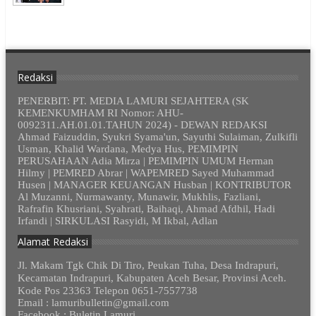
Redaksi
PENERBIT: PT. MEDIA LAMURI SEJAHTERA (SK
KEMENKUMHAM RI Nomor: AHU-
0092311.AH.01.01.TAHUN 2024) - DEWAN REDAKSI
Ahmad Faizuddin, Syukri Syama'un, Sayuthi Sulaiman, Zulkifli
Usman, Khalid Wardana, Medya Hus, PEMIMPIN
PERUSAHAAN Adia Mirza | PEMIMPIN UMUM Herman
Hilmy | PEMRED Abrar | WAPEMRED Sayed Muhammad
Husen | MANAGER KEUANGAN Husban | KONTRIBUTOR
Al Muzanni, Nurmawanty, Munawir, Mukhlis, Fazliani,
Rafrafin Khusriani, Syahrati, Baihaqi, Ahmad Afdhil, Hadi
Irfandi | SIRKULASI Rasyidi, M Ikbal, Adlan
Alamat Redaksi
Jl. Makam Tgk Chik Di Tiro, Peukan Tuha, Desa Indrapuri,
Kecamatan Indrapuri, Kabupaten Aceh Besar, Provinsi Aceh.
Kode Pos 23363 Telepon 0651-7557738
Email : lamuribulletin@gmail.com
Facebook : Buletin Lamuri