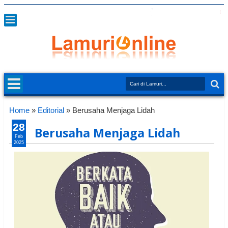
Home
»
Editorial
»
Berusaha Menjaga Lidah
28
Berusaha Menjaga Lidah
Feb
2025