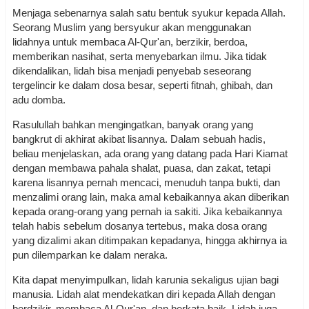
Menjaga sebenarnya salah satu bentuk syukur kepada Allah.
Seorang Muslim yang bersyukur akan menggunakan
lidahnya untuk membaca Al-Qur'an, berzikir, berdoa,
memberikan nasihat, serta menyebarkan ilmu. Jika tidak
dikendalikan, lidah bisa menjadi penyebab seseorang
tergelincir ke dalam dosa besar, seperti fitnah, ghibah, dan
adu domba.
Rasulullah bahkan mengingatkan, banyak orang yang
bangkrut di akhirat akibat lisannya. Dalam sebuah hadis,
beliau menjelaskan, ada orang yang datang pada Hari Kiamat
dengan membawa pahala shalat, puasa, dan zakat, tetapi
karena lisannya pernah mencaci, menuduh tanpa bukti, dan
menzalimi orang lain, maka amal kebaikannya akan diberikan
kepada orang-orang yang pernah ia sakiti. Jika kebaikannya
telah habis sebelum dosanya tertebus, maka dosa orang
yang dizalimi akan ditimpakan kepadanya, hingga akhirnya ia
pun dilemparkan ke dalam neraka.
Kita dapat menyimpulkan, lidah karunia sekaligus ujian bagi
manusia. Lidah alat mendekatkan diri kepada Allah dengan
berdzikir, membaca Al-Qur'an, dan berkata baik. Lidah juga