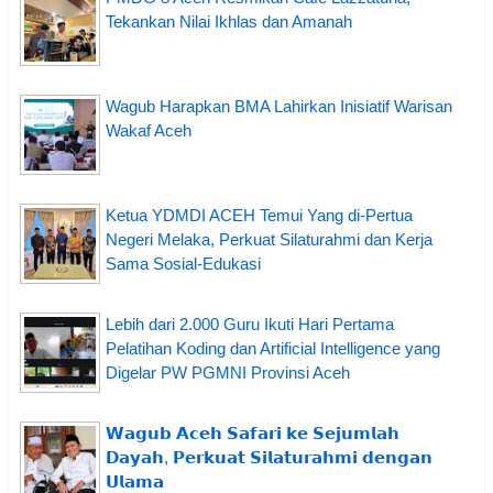
Tekankan Nilai Ikhlas dan Amanah
Wagub Harapkan BMA Lahirkan Inisiatif Warisan
Wakaf Aceh
Ketua YDMDI ACEH Temui Yang di-Pertua
Negeri Melaka, Perkuat Silaturahmi dan Kerja
Sama Sosial-Edukasi
Lebih dari 2.000 Guru Ikuti Hari Pertama
Pelatihan Koding dan Artificial Intelligence yang
Digelar PW PGMNI Provinsi Aceh
𝗪𝗮𝗴𝘂𝗯 𝗔𝗰𝗲𝗵 𝗦𝗮𝗳𝗮𝗿𝗶 𝗸𝗲 𝗦𝗲𝗷𝘂𝗺𝗹𝗮𝗵
𝗗𝗮𝘆𝗮𝗵, 𝗣𝗲𝗿𝗸𝘂𝗮𝘁 𝗦𝗶𝗹𝗮𝘁𝘂𝗿𝗮𝗵𝗺𝗶 𝗱𝗲𝗻𝗴𝗮𝗻
𝗨𝗹𝗮𝗺𝗮