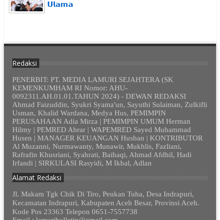
𝗨𝗹𝗮𝗺𝗮
Redaksi
PENERBIT: PT. MEDIA LAMURI SEJAHTERA (SK
KEMENKUMHAM RI Nomor: AHU-
0092311.AH.01.01.TAHUN 2024) - DEWAN REDAKSI
Ahmad Faizuddin, Syukri Syama'un, Sayuthi Sulaiman, Zulkifli
Usman, Khalid Wardana, Medya Hus, PEMIMPIN
PERUSAHAAN Adia Mirza | PEMIMPIN UMUM Herman
Hilmy | PEMRED Abrar | WAPEMRED Sayed Muhammad
Husen | MANAGER KEUANGAN Husban | KONTRIBUTOR
Al Muzanni, Nurmawanty, Munawir, Mukhlis, Fazliani,
Rafrafin Khusriani, Syahrati, Baihaqi, Ahmad Afdhil, Hadi
Irfandi | SIRKULASI Rasyidi, M Ikbal, Adlan
Alamat Redaksi
Jl. Makam Tgk Chik Di Tiro, Peukan Tuha, Desa Indrapuri,
Kecamatan Indrapuri, Kabupaten Aceh Besar, Provinsi Aceh.
Kode Pos 23363 Telepon 0651-7557738