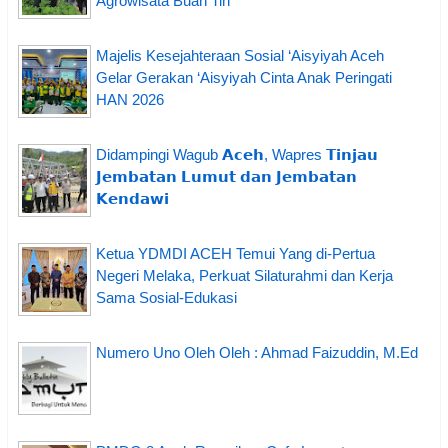
Agrowisata Buah Tin
Majelis Kesejahteraan Sosial ‘Aisyiyah Aceh
Gelar Gerakan ‘Aisyiyah Cinta Anak Peringati
HAN 2026
Didampingi Wagub 𝗔𝗰𝗲𝗵, Wapres 𝗧𝗶𝗻𝗷𝗮𝘂
𝗝𝗲𝗺𝗯𝗮𝘁𝗮𝗻 𝗟𝘂𝗺𝘂𝘁 𝗱𝗮𝗻 𝗝𝗲𝗺𝗯𝗮𝘁𝗮𝗻
𝗞𝗲𝗻𝗱𝗮𝘄𝗶
Ketua YDMDI ACEH Temui Yang di-Pertua
Negeri Melaka, Perkuat Silaturahmi dan Kerja
Sama Sosial-Edukasi
Numero Uno Oleh Oleh : Ahmad Faizuddin, M.Ed