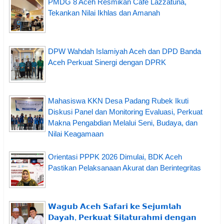
PMDG 8 Aceh Resmikan Cafe Lazzatuna,
Tekankan Nilai Ikhlas dan Amanah
DPW Wahdah Islamiyah Aceh dan DPD Banda
Aceh Perkuat Sinergi dengan DPRK
Mahasiswa KKN Desa Padang Rubek Ikuti
Diskusi Panel dan Monitoring Evaluasi, Perkuat
Makna Pengabdian Melalui Seni, Budaya, dan
Nilai Keagamaan
Orientasi PPPK 2026 Dimulai, BDK Aceh
Pastikan Pelaksanaan Akurat dan Berintegritas
𝗪𝗮𝗴𝘂𝗯 𝗔𝗰𝗲𝗵 𝗦𝗮𝗳𝗮𝗿𝗶 𝗸𝗲 𝗦𝗲𝗷𝘂𝗺𝗹𝗮𝗵
𝗗𝗮𝘆𝗮𝗵, 𝗣𝗲𝗿𝗸𝘂𝗮𝘁 𝗦𝗶𝗹𝗮𝘁𝘂𝗿𝗮𝗵𝗺𝗶 𝗱𝗲𝗻𝗴𝗮𝗻