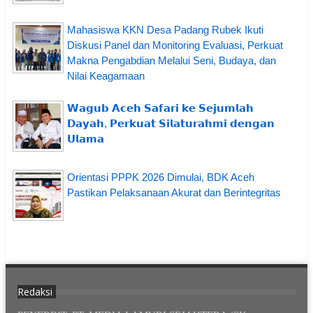
Mahasiswa KKN Desa Padang Rubek Ikuti
Diskusi Panel dan Monitoring Evaluasi, Perkuat
Makna Pengabdian Melalui Seni, Budaya, dan
Nilai Keagamaan
𝗪𝗮𝗴𝘂𝗯 𝗔𝗰𝗲𝗵 𝗦𝗮𝗳𝗮𝗿𝗶 𝗸𝗲 𝗦𝗲𝗷𝘂𝗺𝗹𝗮𝗵
𝗗𝗮𝘆𝗮𝗵, 𝗣𝗲𝗿𝗸𝘂𝗮𝘁 𝗦𝗶𝗹𝗮𝘁𝘂𝗿𝗮𝗵𝗺𝗶 𝗱𝗲𝗻𝗴𝗮𝗻
𝗨𝗹𝗮𝗺𝗮
Orientasi PPPK 2026 Dimulai, BDK Aceh
Pastikan Pelaksanaan Akurat dan Berintegritas
Redaksi