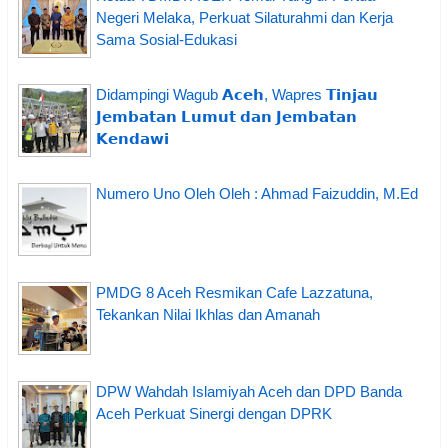
Negeri Melaka, Perkuat Silaturahmi dan Kerja
Sama Sosial-Edukasi
Didampingi Wagub 𝗔𝗰𝗲𝗵, Wapres 𝗧𝗶𝗻𝗷𝗮𝘂
𝗝𝗲𝗺𝗯𝗮𝘁𝗮𝗻 𝗟𝘂𝗺𝘂𝘁 𝗱𝗮𝗻 𝗝𝗲𝗺𝗯𝗮𝘁𝗮𝗻
𝗞𝗲𝗻𝗱𝗮𝘄𝗶
Numero Uno Oleh Oleh : Ahmad Faizuddin, M.Ed
PMDG 8 Aceh Resmikan Cafe Lazzatuna,
Tekankan Nilai Ikhlas dan Amanah
DPW Wahdah Islamiyah Aceh dan DPD Banda
Aceh Perkuat Sinergi dengan DPRK