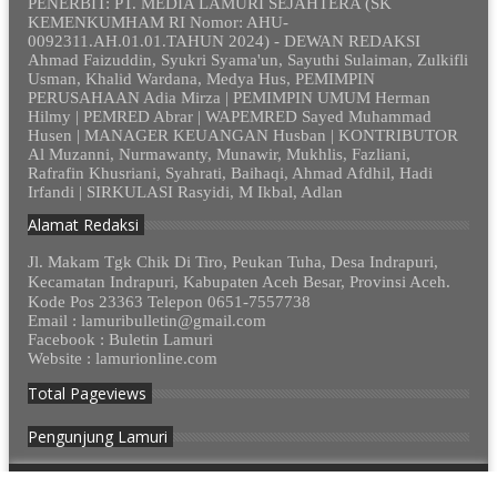
PENERBIT: PT. MEDIA LAMURI SEJAHTERA (SK
KEMENKUMHAM RI Nomor: AHU-
0092311.AH.01.01.TAHUN 2024) - DEWAN REDAKSI
Ahmad Faizuddin, Syukri Syama'un, Sayuthi Sulaiman, Zulkifli
Usman, Khalid Wardana, Medya Hus, PEMIMPIN
PERUSAHAAN Adia Mirza | PEMIMPIN UMUM Herman
Hilmy | PEMRED Abrar | WAPEMRED Sayed Muhammad
Husen | MANAGER KEUANGAN Husban | KONTRIBUTOR
Al Muzanni, Nurmawanty, Munawir, Mukhlis, Fazliani,
Rafrafin Khusriani, Syahrati, Baihaqi, Ahmad Afdhil, Hadi
Irfandi | SIRKULASI Rasyidi, M Ikbal, Adlan
Alamat Redaksi
Jl. Makam Tgk Chik Di Tiro, Peukan Tuha, Desa Indrapuri,
Kecamatan Indrapuri, Kabupaten Aceh Besar, Provinsi Aceh.
Kode Pos 23363 Telepon 0651-7557738
Email : lamuribulletin@gmail.com
Facebook : Buletin Lamuri
Website : lamurionline.com
Total Pageviews
Pengunjung Lamuri
© 2012 - 2023. Lamurionline.com - Semua Hak Dilindungi.