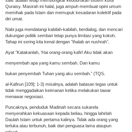
saw. adalah tetap membongkar kebobrokan sistem kufur
Quraisy. Masirah ini halal, juga ampuh membuat opini umum
memihak pada Islam dan memupuk kesadaran kolektif pada
diri umat.
Nabi juga mendatangi kabilah-kabilah, berdialog, dan mencari
dukungan politik sembari tetap punya limitasi yang kokoh.
Tahap ini sering kita kenal dengan "thalab an nushrah".
Ayat "Katakanlah, ‘Hai orang-orang kafir! Aku tidak akan
menyembah apa yang kamu sembah. Dan kamu
bukan penyembah Tuhan yang aku sembah." (TQS.
al-Kafirun [109]: 1-3) misalnya, adalah batasan tegas untuk
tidak menggadaikan keimanan ketika melakukan tawar
menawar negosiasi.
Puncaknya, penduduk Madinah secara sukarela
menyerahkan kekuasaan kepada beliau, hingga lahirlah
Daulah Islam untuk pertama kalinya. Tidak ada orang yang
terluka atau terbunuh, baik dari penguasa lama ataupun
rakyat.