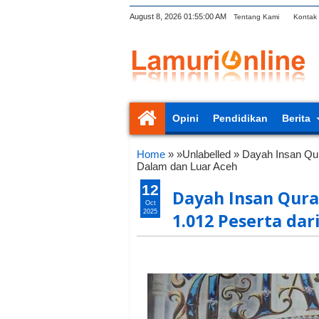
August 8, 2026
01:55:01 AM
Tentang Kami
Kontak
Opini
Pendidikan
Berita
Home
» »Unlabelled »
Dayah Insan Qur
Dalam dan Luar Aceh
12
Dayah Insan Quran
Oct
2025
1.012 Peserta dar