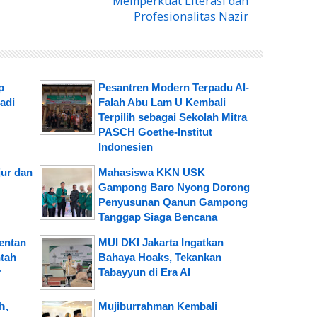
Memperkuat Literasi dan
Profesionalitas Nazir
p
Pesantren Modern Terpadu Al-
adi
Falah Abu Lam U Kembali
Terpilih sebagai Sekolah Mitra
PASCH Goethe-Institut
Indonesien
jur dan
Mahasiswa KKN USK
Gampong Baro Nyong Dorong
Penyusunan Qanun Gampong
Tanggap Siaga Bencana
mentan
MUI DKI Jakarta Ingatkan
tah
Bahaya Hoaks, Tekankan
r
Tabayyun di Era AI
,
Mujiburrahman Kembali