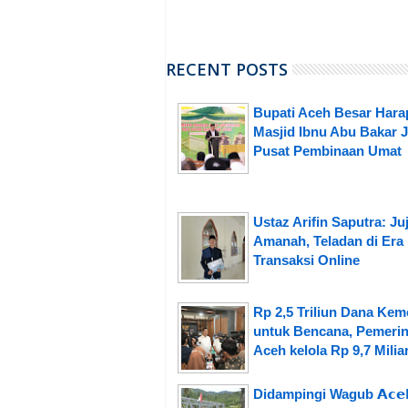
RECENT POSTS
Bupati Aceh Besar Hara
Masjid Ibnu Abu Bakar J
Pusat Pembinaan Umat
Ustaz Arifin Saputra: Ju
Amanah, Teladan di Era
Transaksi Online
Rp 2,5 Triliun Dana Ke
untuk Bencana, Pemerin
Aceh kelola Rp 9,7 Milia
Didampingi Wagub 𝗔𝗰𝗲