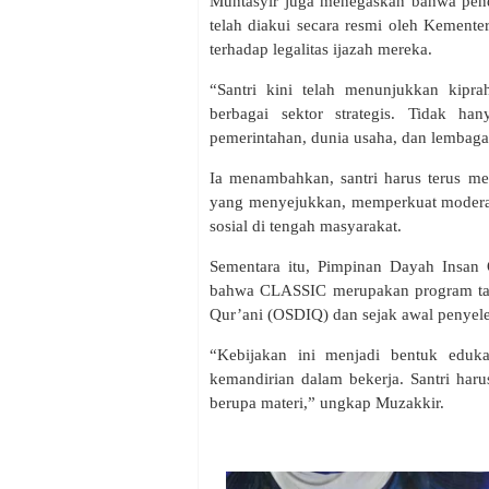
Muntasyir juga menegaskan bahwa pendi
telah diakui secara resmi oleh Kementer
terhadap legalitas ijazah mereka.
“Santri kini telah menunjukkan kip
berbagai sektor strategis. Tidak ha
pemerintahan, dunia usaha, dan lembaga 
Ia menambahkan, santri harus terus m
yang menyejukkan, memperkuat moderas
sosial di tengah masyarakat.
Sementara itu, Pimpinan Dayah Insan Q
bahwa CLASSIC merupakan program tahu
Qur’ani (OSDIQ) dan sejak awal penyel
“Kebijakan ini menjadi bentuk eduka
kemandirian dalam bekerja. Santri har
berupa materi,” ungkap Muzakkir.