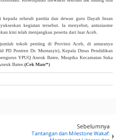
 perlombaan. Kesempatan mewakili sekolah tak datang dua
i kepada seluruh panitia dan dewan guru Dayah Insan
yukseskan kegiatan tersebut. Ia menyebut, antusiasme
hkan kini telah menjangkau peserta dari luar Aceh.
mlah tokoh penting di Provinsi Aceh, di antaranya
d PD Pontren Dr. Muntasyir), Kepala Dinas Pendidikan
 pengurus YPUQ Aneuk Batee, Muspika Kecamatan Suka
neuk Batee.
(Cek Man/*)
Sebelumnya
Tantangan dan Milestone Wakaf: