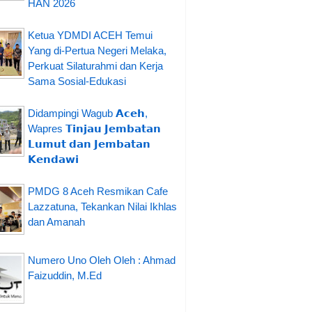
HAN 2026
Ketua YDMDI ACEH Temui
Yang di-Pertua Negeri Melaka,
Perkuat Silaturahmi dan Kerja
Sama Sosial-Edukasi
Didampingi Wagub 𝗔𝗰𝗲𝗵,
Wapres 𝗧𝗶𝗻𝗷𝗮𝘂 𝗝𝗲𝗺𝗯𝗮𝘁𝗮𝗻
𝗟𝘂𝗺𝘂𝘁 𝗱𝗮𝗻 𝗝𝗲𝗺𝗯𝗮𝘁𝗮𝗻
𝗞𝗲𝗻𝗱𝗮𝘄𝗶
PMDG 8 Aceh Resmikan Cafe
Lazzatuna, Tekankan Nilai Ikhlas
dan Amanah
Numero Uno Oleh Oleh : Ahmad
Faizuddin, M.Ed