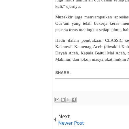
juga harus tampil all out dalam setiap
kali,” ujarnya.
Muzakkir juga menyampaikan apresias
Qur’ani yang telah bekerja keras men
peserta terus meningkat setiap tahun, ba
Hadir dalam pembukaan CLASSIC seju
Kakanwil Kemenag Aceh (diwakili Kabi
Dayah Aceh, Kepala Baitul Mal Aceh,
Makmur, dan tokoh masyarakat mukim A
SHARE
:
Next
Newer Post