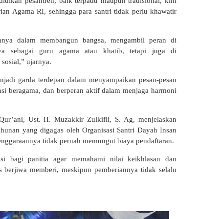
dikan pesantren, baik terpadu maupun tradisional, kini
ian Agama RI, sehingga para santri tidak perlu khawatir
rahnya dalam membangun bangsa, mengambil peran di
nya sebagai guru agama atau khatib, tetapi juga di
sosial,” ujarnya.
enjadi garda terdepan dalam menyampaikan pesan-pesan
i beragama, dan berperan aktif dalam menjaga harmoni
ur’ani, Ust. H. Muzakkir Zulkifli, S. Ag, menjelaskan
nan yang digagas oleh Organisasi Santri Dayah Insan
enggaraannya tidak pernah memungut biaya pendaftaran.
si bagi panitia agar memahami nilai keikhlasan dan
us berjiwa memberi, meskipun pemberiannya tidak selalu