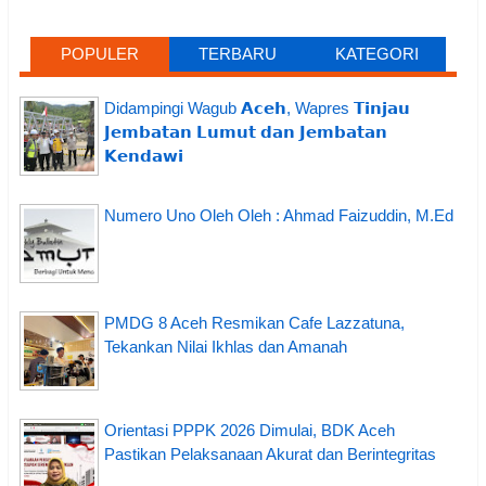
POPULER
TERBARU
KATEGORI
Didampingi Wagub 𝗔𝗰𝗲𝗵, Wapres 𝗧𝗶𝗻𝗷𝗮𝘂
𝗝𝗲𝗺𝗯𝗮𝘁𝗮𝗻 𝗟𝘂𝗺𝘂𝘁 𝗱𝗮𝗻 𝗝𝗲𝗺𝗯𝗮𝘁𝗮𝗻
𝗞𝗲𝗻𝗱𝗮𝘄𝗶
Numero Uno Oleh Oleh : Ahmad Faizuddin, M.Ed
PMDG 8 Aceh Resmikan Cafe Lazzatuna,
Tekankan Nilai Ikhlas dan Amanah
Orientasi PPPK 2026 Dimulai, BDK Aceh
Pastikan Pelaksanaan Akurat dan Berintegritas