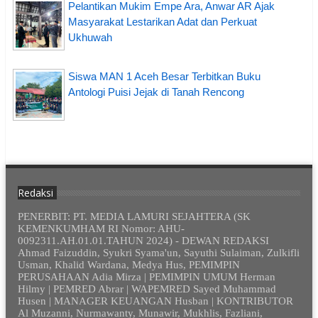
Pelantikan Mukim Empe Ara, Anwar AR Ajak
Masyarakat Lestarikan Adat dan Perkuat
Ukhuwah
Siswa MAN 1 Aceh Besar Terbitkan Buku
Antologi Puisi Jejak di Tanah Rencong
Redaksi
PENERBIT: PT. MEDIA LAMURI SEJAHTERA (SK
KEMENKUMHAM RI Nomor: AHU-
0092311.AH.01.01.TAHUN 2024) - DEWAN REDAKSI
Ahmad Faizuddin, Syukri Syama'un, Sayuthi Sulaiman, Zulkifli
Usman, Khalid Wardana, Medya Hus, PEMIMPIN
PERUSAHAAN Adia Mirza | PEMIMPIN UMUM Herman
Hilmy | PEMRED Abrar | WAPEMRED Sayed Muhammad
Husen | MANAGER KEUANGAN Husban | KONTRIBUTOR
Al Muzanni, Nurmawanty, Munawir, Mukhlis, Fazliani,