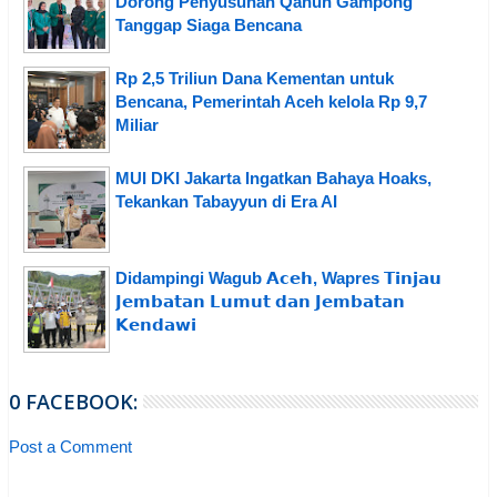
Dorong Penyusunan Qanun Gampong
Tanggap Siaga Bencana
Rp 2,5 Triliun Dana Kementan untuk
Bencana, Pemerintah Aceh kelola Rp 9,7
Miliar
MUI DKI Jakarta Ingatkan Bahaya Hoaks,
Tekankan Tabayyun di Era AI
Didampingi Wagub 𝗔𝗰𝗲𝗵, Wapres 𝗧𝗶𝗻𝗷𝗮𝘂
𝗝𝗲𝗺𝗯𝗮𝘁𝗮𝗻 𝗟𝘂𝗺𝘂𝘁 𝗱𝗮𝗻 𝗝𝗲𝗺𝗯𝗮𝘁𝗮𝗻
𝗞𝗲𝗻𝗱𝗮𝘄𝗶
0 FACEBOOK:
Post a Comment