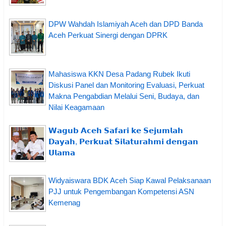
DPW Wahdah Islamiyah Aceh dan DPD Banda
Aceh Perkuat Sinergi dengan DPRK
Mahasiswa KKN Desa Padang Rubek Ikuti
Diskusi Panel dan Monitoring Evaluasi, Perkuat
Makna Pengabdian Melalui Seni, Budaya, dan
Nilai Keagamaan
𝗪𝗮𝗴𝘂𝗯 𝗔𝗰𝗲𝗵 𝗦𝗮𝗳𝗮𝗿𝗶 𝗸𝗲 𝗦𝗲𝗷𝘂𝗺𝗹𝗮𝗵
𝗗𝗮𝘆𝗮𝗵, 𝗣𝗲𝗿𝗸𝘂𝗮𝘁 𝗦𝗶𝗹𝗮𝘁𝘂𝗿𝗮𝗵𝗺𝗶 𝗱𝗲𝗻𝗴𝗮𝗻
𝗨𝗹𝗮𝗺𝗮
Widyaiswara BDK Aceh Siap Kawal Pelaksanaan
PJJ untuk Pengembangan Kompetensi ASN
Kemenag