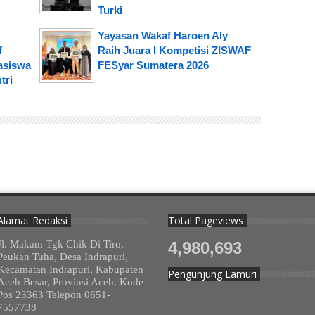
Turki
Yayasan Wakaf Haroen Aly
f
Raih Juara I Kompetisi ZISWAF
asiswa
FESyar Sumatera 2026
tri
Alamat Redaksi
Total Pageviews
Jl. Makam Tgk Chik Di Tiro,
4,980,693
Peukan Tuha, Desa Indrapuri,
Kecamatan Indrapuri, Kabupaten
Pengunjung Lamuri
Aceh Besar, Provinsi Aceh. Kode
Pos 23363 Telepon 0651-
7557738