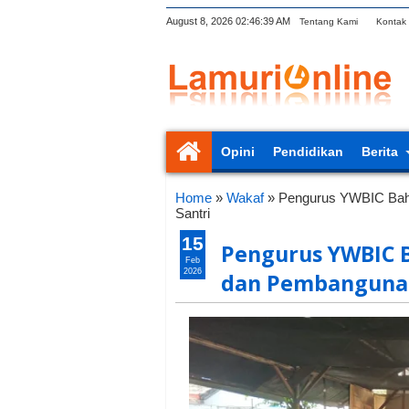
August 8, 2026
02:46:39 AM
Tentang Kami
Kontak
Opini
Pendidikan
Berita
Home
»
Wakaf
»
Pengurus YWBIC Bah
Santri
15
Pengurus YWBIC 
Feb
2026
dan Pembangunan