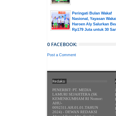
Peringati Bulan Wakaf
Nasional, Yayasan Waka
Haroen Aly Salurkan Be
Rp179 Juta untuk 30 San
0 FACEBOOK:
Post a Comment
Redaksi
PENERBIT: PT. MEDIA
LAMURI SEJAHTERA (SK
KEMENKUMHAM RI Nomor:
AHU-
0092311.AH.01.01.TAHUN
2024) - DEWAN REDAKSI