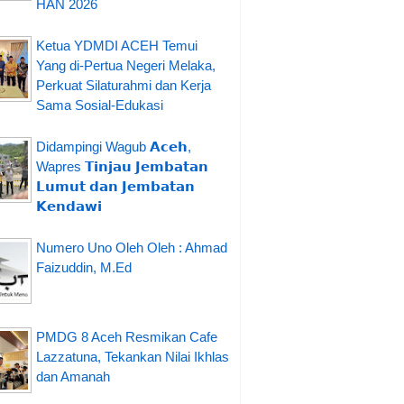
HAN 2026
Ketua YDMDI ACEH Temui
Yang di-Pertua Negeri Melaka,
Perkuat Silaturahmi dan Kerja
Sama Sosial-Edukasi
Didampingi Wagub 𝗔𝗰𝗲𝗵,
Wapres 𝗧𝗶𝗻𝗷𝗮𝘂 𝗝𝗲𝗺𝗯𝗮𝘁𝗮𝗻
𝗟𝘂𝗺𝘂𝘁 𝗱𝗮𝗻 𝗝𝗲𝗺𝗯𝗮𝘁𝗮𝗻
𝗞𝗲𝗻𝗱𝗮𝘄𝗶
Numero Uno Oleh Oleh : Ahmad
Faizuddin, M.Ed
PMDG 8 Aceh Resmikan Cafe
Lazzatuna, Tekankan Nilai Ikhlas
dan Amanah