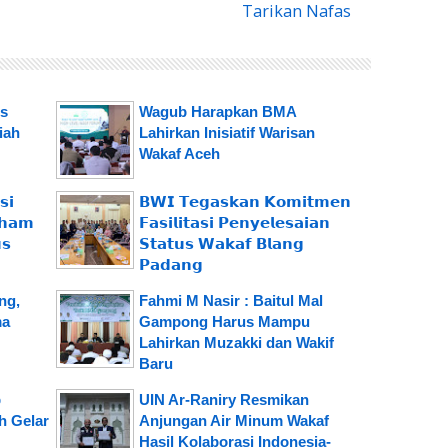
Tarikan Nafas
is
Wagub Harapkan BMA
iah
Lahirkan Inisiatif Warisan
Wakaf Aceh
𝗶
𝗕𝗪𝗜 𝗧𝗲𝗴𝗮𝘀𝗸𝗮𝗻 𝗞𝗼𝗺𝗶𝘁𝗺𝗲𝗻
𝗵𝗮𝗺
𝗙𝗮𝘀𝗶𝗹𝗶𝘁𝗮𝘀𝗶 𝗣𝗲𝗻𝘆𝗲𝗹𝗲𝘀𝗮𝗶𝗮𝗻
𝘀
𝗦𝘁𝗮𝘁𝘂𝘀 𝗪𝗮𝗸𝗮𝗳 𝗕𝗹𝗮𝗻𝗴
𝗣𝗮𝗱𝗮𝗻𝗴
ng,
Fahmi M Nasir : Baitul Mal
ma
Gampong Harus Mampu
Lahirkan Muzakki dan Wakif
Baru
b
UIN Ar-Raniry Resmikan
h Gelar
Anjungan Air Minum Wakaf
Hasil Kolaborasi Indonesia-