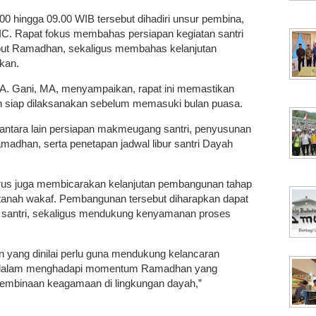
0 hingga 09.00 WIB tersebut dihadiri unsur pembina,
C. Rapat fokus membahas persiapan kegiatan santri
t Ramadhan, sekaligus membahas kelanjutan
kan.
A. Gani, MA, menyampaikan, rapat ini memastikan
an siap dilaksanakan sebelum memasuki bulan puasa.
antara lain persiapan makmeugang santri, penyusunan
adhan, serta penetapan jadwal libur santri Dayah
gurus juga membicarakan kelanjutan pembangunan tahap
 di tanah wakaf. Pembangunan tersebut diharapkan dapat
l santri, sekaligus mendukung kenyamanan proses
n yang dinilai perlu guna mendukung kelancaran
a dalam menghadapi momentum Ramadhan yang
s pembinaan keagamaan di lingkungan dayah,”