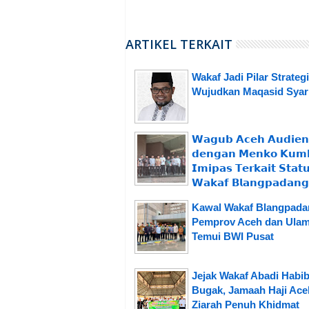
ARTIKEL TERKAIT
Wakaf Jadi Pilar Strateg
Wujudkan Maqasid Syar
𝗪𝗮𝗴𝘂𝗯 𝗔𝗰𝗲𝗵 𝗔𝘂𝗱𝗶𝗲𝗻
𝗱𝗲𝗻𝗴𝗮𝗻 𝗠𝗲𝗻𝗸𝗼 𝗞𝘂𝗺
𝗜𝗺𝗶𝗽𝗮𝘀 𝗧𝗲𝗿𝗸𝗮𝗶𝘁 𝗦𝘁𝗮𝘁
𝗪𝗮𝗸𝗮𝗳 𝗕𝗹𝗮𝗻𝗴𝗽𝗮𝗱𝗮𝗻𝗴
Kawal Wakaf Blangpada
Pemprov Aceh dan Ula
Temui BWI Pusat
Jejak Wakaf Abadi Habi
Bugak, Jamaah Haji Ace
Ziarah Penuh Khidmat