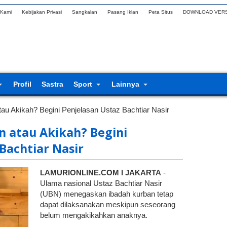
 Kami
Kebijakan Privasi
Sangkalan
Pasang Iklan
Peta Situs
DOWNLOAD VERS
Profil
Sastra
Sport
Lainnya
au Akikah? Begini Penjelasan Ustaz Bachtiar Nasir
 atau Akikah? Begini
Bachtiar Nasir
LAMURIONLINE.COM I JAKARTA
-
Ulama nasional Ustaz Bachtiar Nasir
(UBN) menegaskan ibadah kurban tetap
dapat dilaksanakan meskipun seseorang
belum mengakikahkan anaknya.