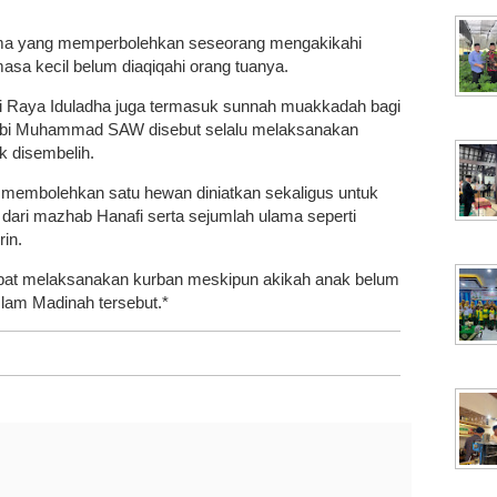
ma yang memperbolehkan seseorang mengakikahi
masa kecil belum diaqiqahi orang tuanya.
ri Raya Iduladha juga termasuk sunnah muakkadah bagi
bi Muhammad SAW disebut selalu melaksanakan
k disembelih.
membolehkan satu hewan diniatkan sekaligus untuk
l dari mazhab Hanafi serta sejumlah ulama seperti
in.
apat melaksanakan kurban meskipun akikah anak belum
slam Madinah tersebut.*