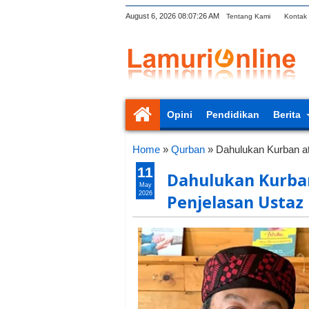
August 6, 2026
08:07:27 AM
Tentang Kami
Kontak
Opini
Pendidikan
Berita
Home
»
Qurban
»
Dahulukan Kurban at
11
Dahulukan Kurban
May
2026
Penjelasan Ustaz 