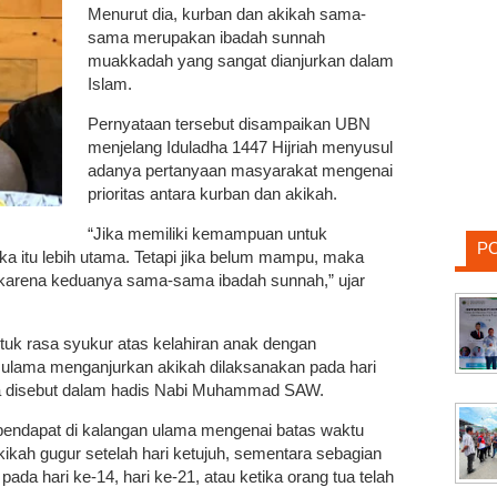
Menurut dia, kurban dan akikah sama-
sama merupakan ibadah sunnah
muakkadah yang sangat dianjurkan dalam
Islam.
Pernyataan tersebut disampaikan UBN
menjelang Iduladha 1447 Hijriah menyusul
adanya pertanyaan masyarakat mengenai
prioritas antara kurban dan akikah.
“Jika memiliki kemampuan untuk
P
 itu lebih utama. Tetapi jika belum mampu, maka
 karena keduanya sama-sama ibadah sunnah,” ujar
tuk rasa syukur atas kelahiran anak dengan
ulama menganjurkan akikah dilaksanakan pada hari
ana disebut dalam hadis Nabi Muhammad SAW.
 pendapat di kalangan ulama mengenai batas waktu
kah gugur setelah hari ketujuh, sementara sebagian
a hari ke-14, hari ke-21, atau ketika orang tua telah