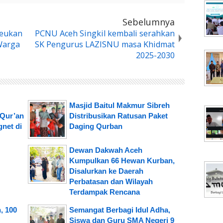
Sebelumnya
Peukan
PCNU Aceh Singkil kembali serahkan
Warga
SK Pengurus LAZISNU masa Khidmat
2025-2030
Masjid Baitul Makmur Sibreh
-Qur’an
Distribusikan Ratusan Paket
net di
Daging Qurban
Dewan Dakwah Aceh
Kumpulkan 66 Hewan Kurban,
Disalurkan ke Daerah
Perbatasan dan Wilayah
Terdampak Rencana
, 100
Semangat Berbagi Idul Adha,
Siswa dan Guru SMA Negeri 9