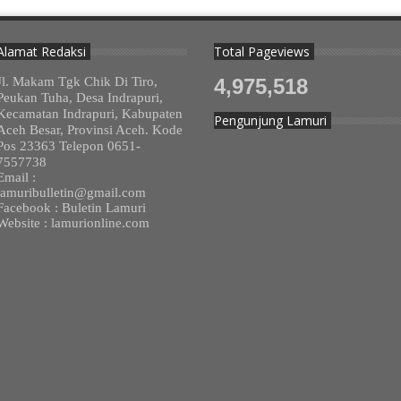
Alamat Redaksi
Total Pageviews
Jl. Makam Tgk Chik Di Tiro,
4,975,518
Peukan Tuha, Desa Indrapuri,
Kecamatan Indrapuri, Kabupaten
Pengunjung Lamuri
Aceh Besar, Provinsi Aceh. Kode
Pos 23363 Telepon 0651-
7557738
Email :
lamuribulletin@gmail.com
Facebook : Buletin Lamuri
Website : lamurionline.com