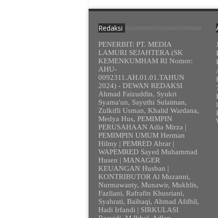
Redaksi
PENERBIT: PT. MEDIA
LAMURI SEJAHTERA (SK
KEMENKUMHAM RI Nomor:
AHU-
0092311.AH.01.01.TAHUN
2024) - DEWAN REDAKSI
Ahmad Faizuddin, Syukri
Syama'un, Sayuthi Sulaiman,
Zulkifli Usman, Khalid Wardana,
Medya Hus, PEMIMPIN
PERUSAHAAN Adia Mirza |
PEMIMPIN UMUM Herman
Hilmy | PEMRED Abrar |
WAPEMRED Sayed Muhammad
Husen | MANAGER
KEUANGAN Husban |
KONTRIBUTOR Al Muzanni,
Nurmawanty, Munawir, Mukhlis,
Fazliani, Rafrafin Khusriani,
Syahrati, Baihaqi, Ahmad Afdhil,
Hadi Irfandi | SIRKULASI