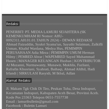
Redaksi
PENERBIT: PT. MEDIA LAMURI SEJAHTERA (SK
KEMENKUMHAM RI Nomor: AHU-
0092311.AH.01.01.TAHUN 2024) - DEWAN REDAKSI
Ahmad Faizuddin, Syukri Syama'un, Sayuthi Sulaiman, Zulkifli
Usman, Khalid Wardana, Medya Hus, PEMIMPIN
PERUSAHAAN Adia Mirza | PEMIMPIN UMUM Herman
Hilmy | PEMRED Abrar | WAPEMRED Sayed Muhammad
Husen | MANAGER KEUANGAN Husban | KONTRIBUTOR
Al Muzanni, Nurmawanty, Munawir, Mukhlis, Fazliani,
Rafrafin Khusriani, Syahrati, Baihaqi, Ahmad Afdhil, Hadi
Irfandi | SIRKULASI Rasyidi, M Ikbal, Adlan
Alamat Redaksi
Jl. Makam Tgk Chik Di Tiro, Peukan Tuha, Desa Indrapuri,
Kecamatan Indrapuri, Kabupaten Aceh Besar, Provinsi Aceh.
Kode Pos 23363 Telepon 0651-7557738
Email : lamuribulletin@gmail.com
Facebook : Buletin Lamuri