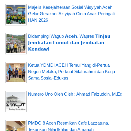
Majelis Kesejahteraan Sosial ‘Aisyiyah Aceh
Gelar Gerakan ‘Aisyiyah Cinta Anak Peringati
HAN 2026
Didampingi Wagub 𝗔𝗰𝗲𝗵, Wapres 𝗧𝗶𝗻𝗷𝗮𝘂
𝗝𝗲𝗺𝗯𝗮𝘁𝗮𝗻 𝗟𝘂𝗺𝘂𝘁 𝗱𝗮𝗻 𝗝𝗲𝗺𝗯𝗮𝘁𝗮𝗻
𝗞𝗲𝗻𝗱𝗮𝘄𝗶
Ketua YDMDI ACEH Temui Yang di-Pertua
Negeri Melaka, Perkuat Silaturahmi dan Kerja
Sama Sosial-Edukasi
Numero Uno Oleh Oleh : Ahmad Faizuddin, M.Ed
PMDG 8 Aceh Resmikan Cafe Lazzatuna,
Tekankan Nilai Ikhlas dan Amanah