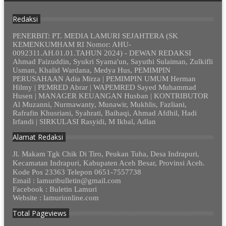
Redaksi
PENERBIT: PT. MEDIA LAMURI SEJAHTERA (SK
KEMENKUMHAM RI Nomor: AHU-
0092311.AH.01.01.TAHUN 2024) - DEWAN REDAKSI
Ahmad Faizuddin, Syukri Syama'un, Sayuthi Sulaiman, Zulkifli
Usman, Khalid Wardana, Medya Hus, PEMIMPIN
PERUSAHAAN Adia Mirza | PEMIMPIN UMUM Herman
Hilmy | PEMRED Abrar | WAPEMRED Sayed Muhammad
Husen | MANAGER KEUANGAN Husban | KONTRIBUTOR
Al Muzanni, Nurmawanty, Munawir, Mukhlis, Fazliani,
Rafrafin Khusriani, Syahrati, Baihaqi, Ahmad Afdhil, Hadi
Irfandi | SIRKULASI Rasyidi, M Ikbal, Adlan
Alamat Redaksi
Jl. Makam Tgk Chik Di Tiro, Peukan Tuha, Desa Indrapuri,
Kecamatan Indrapuri, Kabupaten Aceh Besar, Provinsi Aceh.
Kode Pos 23363 Telepon 0651-7557738
Email : lamuribulletin@gmail.com
Facebook : Buletin Lamuri
Website : lamurionline.com
Total Pageviews