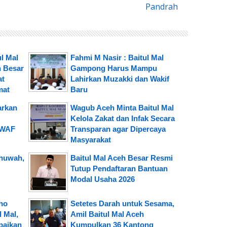
Pandrah
l Mal
Fahmi M Nasir : Baitul Mal
 Besar
Gampong Harus Mampu
at
Lahirkan Muzakki dan Wakif
mat
Baru
arkan
Wagub Aceh Minta Baitul Mal
Kelola Zakat dan Infak Secara
SWAF
Transparan agar Dipercaya
Masyarakat
huwah,
Baitul Mal Aceh Besar Resmi
Tutup Pendaftaran Bantuan
Modal Usaha 2026
ho
Setetes Darah untuk Sesama,
l Mal,
Amil Baitul Mal Aceh
paikan
Kumpulkan 36 Kantong