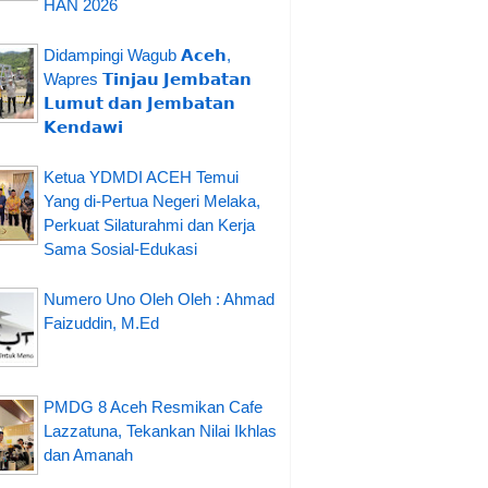
HAN 2026
Didampingi Wagub 𝗔𝗰𝗲𝗵,
Wapres 𝗧𝗶𝗻𝗷𝗮𝘂 𝗝𝗲𝗺𝗯𝗮𝘁𝗮𝗻
𝗟𝘂𝗺𝘂𝘁 𝗱𝗮𝗻 𝗝𝗲𝗺𝗯𝗮𝘁𝗮𝗻
𝗞𝗲𝗻𝗱𝗮𝘄𝗶
Ketua YDMDI ACEH Temui
Yang di-Pertua Negeri Melaka,
Perkuat Silaturahmi dan Kerja
Sama Sosial-Edukasi
Numero Uno Oleh Oleh : Ahmad
Faizuddin, M.Ed
PMDG 8 Aceh Resmikan Cafe
Lazzatuna, Tekankan Nilai Ikhlas
dan Amanah