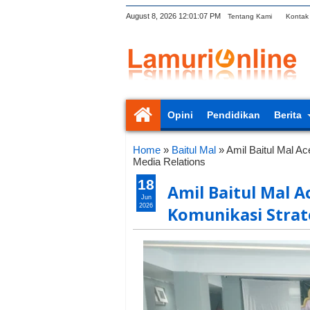
August 8, 2026
12:01:08 PM
Tentang Kami
Kontak
Opini
Pendidikan
Berita
Home
»
Baitul Mal
»
Amil Baitul Mal A
Media Relations
18
Amil Baitul Mal 
Jun
2026
Komunikasi Strat