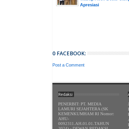
Apresiasi
0 FACEBOOK:
Post a Comment
Redaksi
PENERBIT: PT. MEDIA
LAMURI SEJAHTERA (SK
KEMENKUMHAM RI Nomor:
AHU-
0092311.AH.01.01.TAHUN
2024) - DEWAN REDAKSI