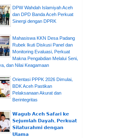
DPW Wahdah Islamiyah Aceh
dan DPD Banda Aceh Perkuat
Sinergi dengan DPRK
Mahasiswa KKN Desa Padang
Rubek Ikuti Diskusi Panel dan
Monitoring Evaluasi, Perkuat
Makna Pengabdian Melalui Seni,
a, dan Nilai Keagamaan
Orientasi PPPK 2026 Dimulai,
BDK Aceh Pastikan
Pelaksanaan Akurat dan
Berintegritas
𝗪𝗮𝗴𝘂𝗯 𝗔𝗰𝗲𝗵 𝗦𝗮𝗳𝗮𝗿𝗶 𝗸𝗲
𝗦𝗲𝗷𝘂𝗺𝗹𝗮𝗵 𝗗𝗮𝘆𝗮𝗵, 𝗣𝗲𝗿𝗸𝘂𝗮𝘁
𝗦𝗶𝗹𝗮𝘁𝘂𝗿𝗮𝗵𝗺𝗶 𝗱𝗲𝗻𝗴𝗮𝗻
𝗨𝗹𝗮𝗺𝗮