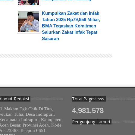
Kumpulkan Zakat dan Infak
Tahun 2025 Rp79,856 Miliar,
BMA Tegaskan Komitmen
Salurkan Zakat Infak Tepat
Sasaran
Alamat Redaksi
Total Pageviews
Jl. Makam Tgk Chik Di Tiro,
4,981,578
Peukan Tuha, Desa Indrapuri,
Kecamatan Indrapuri, Kabupaten
Pengunjung Lamuri
Aceh Besar, Provinsi Aceh. Kode
Pos 23363 Telepon 0651-