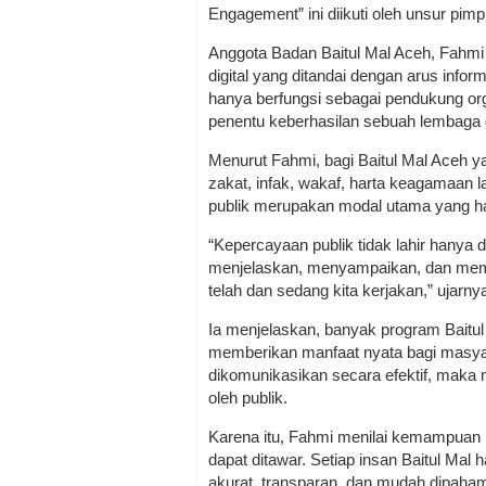
Engagement” ini diikuti oleh unsur pimp
Anggota Badan Baitul Mal Aceh, Fahm
digital yang ditandai dengan arus infor
hanya berfungsi sebagai pendukung orga
penentu keberhasilan sebuah lembaga
Menurut Fahmi, bagi Baitul Mal Aceh
zakat, infak, wakaf, harta keagamaan 
publik merupakan modal utama yang har
“Kepercayaan publik tidak lahir hanya d
menjelaskan, menyampaikan, dan me
telah dan sedang kita kerjakan,” ujarny
Ia menjelaskan, banyak program Baitul
memberikan manfaat nyata bagi masyar
dikomunikasikan secara efektif, maka n
oleh publik.
Karena itu, Fahmi menilai kemampuan k
dapat ditawar. Setiap insan Baitul Ma
akurat, transparan, dan mudah dipaha