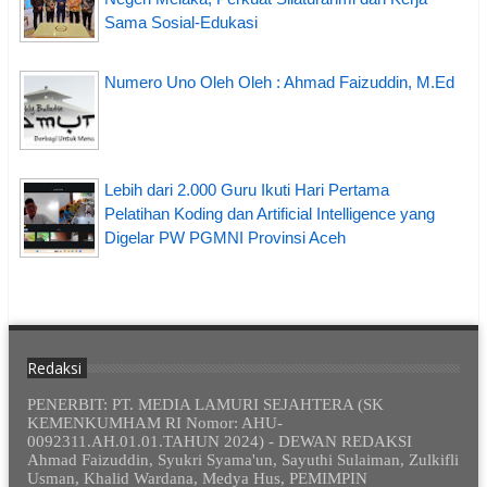
Sama Sosial-Edukasi
Numero Uno Oleh Oleh : Ahmad Faizuddin, M.Ed
Lebih dari 2.000 Guru Ikuti Hari Pertama
Pelatihan Koding dan Artificial Intelligence yang
Digelar PW PGMNI Provinsi Aceh
Redaksi
PENERBIT: PT. MEDIA LAMURI SEJAHTERA (SK
KEMENKUMHAM RI Nomor: AHU-
0092311.AH.01.01.TAHUN 2024) - DEWAN REDAKSI
Ahmad Faizuddin, Syukri Syama'un, Sayuthi Sulaiman, Zulkifli
Usman, Khalid Wardana, Medya Hus, PEMIMPIN