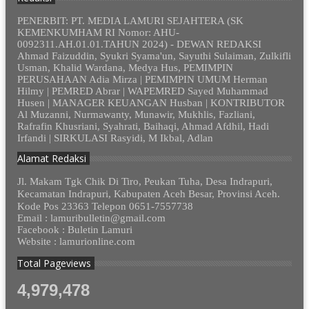
PENERBIT: PT. MEDIA LAMURI SEJAHTERA (SK
KEMENKUMHAM RI Nomor: AHU-
0092311.AH.01.01.TAHUN 2024) - DEWAN REDAKSI
Ahmad Faizuddin, Syukri Syama'un, Sayuthi Sulaiman, Zulkifli
Usman, Khalid Wardana, Medya Hus, PEMIMPIN
PERUSAHAAN Adia Mirza | PEMIMPIN UMUM Herman
Hilmy | PEMRED Abrar | WAPEMRED Sayed Muhammad
Husen | MANAGER KEUANGAN Husban | KONTRIBUTOR
Al Muzanni, Nurmawanty, Munawir, Mukhlis, Fazliani,
Rafrafin Khusriani, Syahrati, Baihaqi, Ahmad Afdhil, Hadi
Irfandi | SIRKULASI Rasyidi, M Ikbal, Adlan
Alamat Redaksi
Jl. Makam Tgk Chik Di Tiro, Peukan Tuha, Desa Indrapuri,
Kecamatan Indrapuri, Kabupaten Aceh Besar, Provinsi Aceh.
Kode Pos 23363 Telepon 0651-7557738
Email : lamuribulletin@gmail.com
Facebook : Buletin Lamuri
Website : lamurionline.com
Total Pageviews
4,979,478