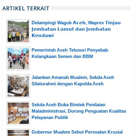
ARTIKEL TERKAIT
Didampingi Wagub 𝗔𝗰𝗲𝗵, Wapres 𝗧𝗶𝗻𝗷𝗮𝘂
𝗝𝗲𝗺𝗯𝗮𝘁𝗮𝗻 𝗟𝘂𝗺𝘂𝘁 𝗱𝗮𝗻 𝗝𝗲𝗺𝗯𝗮𝘁𝗮𝗻
𝗞𝗲𝗻𝗱𝗮𝘄𝗶
Pemerintah Aceh Telusuri Penyebab
Kelangkaan Semen dan BBM
Jalankan Amanah Mualem, Sekda Aceh
Silaturahmi dengan Kapolda Aceh
Sekda Aceh Buka Bimtek Penilaian
Maladministrasi, Dorong Penguatan Kualitas
Pelayanan Publik
Gubernur Mualem Sebut Persoalan Krusial