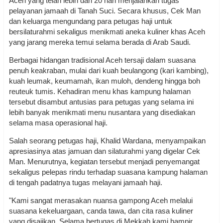
Aceh yang telah lebih dari 20 hari menjalankan tugas
pelayanan jamaah di Tanah Suci. Secara khusus, Cek Man
dan keluarga mengundang para petugas haji untuk
bersilaturahmi sekaligus menikmati aneka kuliner khas Aceh
yang jarang mereka temui selama berada di Arab Saudi.
Berbagai hidangan tradisional Aceh tersaji dalam suasana
penuh keakraban, mulai dari kuah beulangong (kari kambing),
kuah leumak, keumamah, ikan muloh, dendeng hingga boh
reuteuk tumis. Kehadiran menu khas kampung halaman
tersebut disambut antusias para petugas yang selama ini
lebih banyak menikmati menu nusantara yang disediakan
selama masa operasional haji.
Salah seorang petugas haji, Khalid Wardana, menyampaikan
apresiasinya atas jamuan dan silaturahmi yang digelar Cek
Man. Menurutnya, kegiatan tersebut menjadi penyemangat
sekaligus pelepas rindu terhadap suasana kampung halaman
di tengah padatnya tugas melayani jamaah haji.
"Kami sangat merasakan nuansa gampong Aceh melalui
suasana kekeluargaan, canda tawa, dan cita rasa kuliner
yang disajikan. Selama bertugas di Mekkah kami hampir