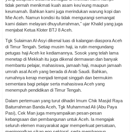
tidak pernah menikmati kuah asam keu'eung maupun
keumamah. Bahkan kami juga merindukan warung kopi dan
Mie Aceh. Namun kondisi itu tidak mengurangi semangat
kami dalam melayani dhuyufurrahman," ujar Khalid yang juga
menjabat Ketua Kloter BTJ 8 Aceh.
Tgk Sulaiman Al-Asyi dikenal luas di kalangan diaspora Aceh
di Timur Tengah. Setiap musim haji, ia rutin mengundang
petugas haji Aceh ke kediamannya. Sosok yang telah lama
menetap di Mekkah itu juga dikenal dermawan dan banyak
membantu pelajar, mahasiswa, jamaah haji, maupun jamaah
umrah asal Aceh yang berada di Arab Saudi. Bahkan,
rumahnya kerap menjadi tempat singgah dan bermukim
sementara bagi pelajar serta mahasiswa Aceh yang
menempuh pendidikan di Timur Tengah.
Dalam pertemuan yang turut dihadiri Imum Chik Masjid Raya
Baiturrahman Banda Aceh, Tgk Muhammad Ali (Abu Paya
Pasi), Cek Man juga menyampaikan pesan-pesan
kebangsaan dan pembangunan untuk Aceh. Ia mengajak
seluruh elemen masyarakat agar memperkuat persatuan,
meninggalkan sikap ego sektoral, serta membangun