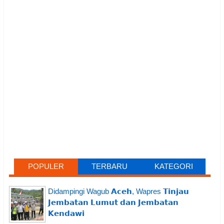
POPULER
TERBARU
KATEGORI
Didampingi Wagub 𝗔𝗰𝗲𝗵, Wapres 𝗧𝗶𝗻𝗷𝗮𝘂
𝗝𝗲𝗺𝗯𝗮𝘁𝗮𝗻 𝗟𝘂𝗺𝘂𝘁 𝗱𝗮𝗻 𝗝𝗲𝗺𝗯𝗮𝘁𝗮𝗻
𝗞𝗲𝗻𝗱𝗮𝘄𝗶