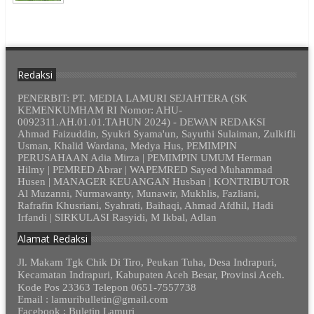
Redaksi
PENERBIT: PT. MEDIA LAMURI SEJAHTERA (SK
KEMENKUMHAM RI Nomor: AHU-
0092311.AH.01.01.TAHUN 2024) - DEWAN REDAKSI
Ahmad Faizuddin, Syukri Syama'un, Sayuthi Sulaiman, Zulkifli
Usman, Khalid Wardana, Medya Hus, PEMIMPIN
PERUSAHAAN Adia Mirza | PEMIMPIN UMUM Herman
Hilmy | PEMRED Abrar | WAPEMRED Sayed Muhammad
Husen | MANAGER KEUANGAN Husban | KONTRIBUTOR
Al Muzanni, Nurmawanty, Munawir, Mukhlis, Fazliani,
Rafrafin Khusriani, Syahrati, Baihaqi, Ahmad Afdhil, Hadi
Irfandi | SIRKULASI Rasyidi, M Ikbal, Adlan
Alamat Redaksi
Jl. Makam Tgk Chik Di Tiro, Peukan Tuha, Desa Indrapuri,
Kecamatan Indrapuri, Kabupaten Aceh Besar, Provinsi Aceh.
Kode Pos 23363 Telepon 0651-7557738
Email : lamuribulletin@gmail.com
Facebook : Buletin Lamuri