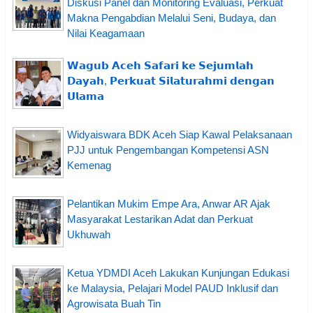
Diskusi Panel dan Monitoring Evaluasi, Perkuat
Makna Pengabdian Melalui Seni, Budaya, dan
Nilai Keagamaan
𝗪𝗮𝗴𝘂𝗯 𝗔𝗰𝗲𝗵 𝗦𝗮𝗳𝗮𝗿𝗶 𝗸𝗲 𝗦𝗲𝗷𝘂𝗺𝗹𝗮𝗵
𝗗𝗮𝘆𝗮𝗵, 𝗣𝗲𝗿𝗸𝘂𝗮𝘁 𝗦𝗶𝗹𝗮𝘁𝘂𝗿𝗮𝗵𝗺𝗶 𝗱𝗲𝗻𝗴𝗮𝗻
𝗨𝗹𝗮𝗺𝗮
Widyaiswara BDK Aceh Siap Kawal Pelaksanaan
PJJ untuk Pengembangan Kompetensi ASN
Kemenag
Pelantikan Mukim Empe Ara, Anwar AR Ajak
Masyarakat Lestarikan Adat dan Perkuat
Ukhuwah
Ketua YDMDI Aceh Lakukan Kunjungan Edukasi
ke Malaysia, Pelajari Model PAUD Inklusif dan
Agrowisata Buah Tin