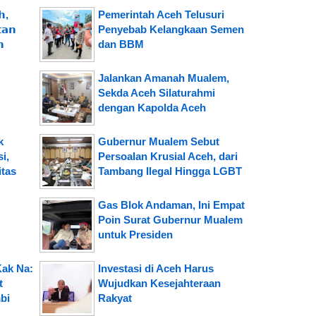
,
Pemerintah Aceh Telusuri
𝗮𝗻
Penyebab Kelangkaan Semen
𝗻
dan BBM
Jalankan Amanah Mualem,
Sekda Aceh Silaturahmi
dengan Kapolda Aceh
k
Gubernur Mualem Sebut
i,
Persoalan Krusial Aceh, dari
tas
Tambang Ilegal Hingga LGBT
Gas Blok Andaman, Ini Empat
Poin Surat Gubernur Mualem
untuk Presiden
Kak Na:
Investasi di Aceh Harus
t
Wujudkan Kesejahteraan
bi
Rakyat