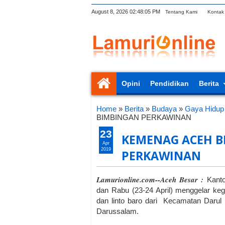
August 8, 2026
02:48:06 PM
Tentang Kami
Kontak
Opini
Pendidikan
Berita
Home
»
Berita
»
Budaya
»
Gaya Hidup
BIMBINGAN PERKAWINAN
23
KEMENAG ACEH B
Apr
2019
PERKAWINAN
Lamurionline.com--Aceh Besar :
Kant
dan Rabu (23-24 April) menggelar keg
dan linto baro dari Kecamatan Darul
Darussalam.