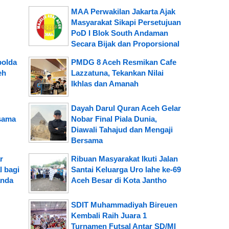
MAA Perwakilan Jakarta Ajak
Masyarakat Sikapi Persetujuan
PoD I Blok South Andaman
Secara Bijak dan Proporsional
polda
PMDG 8 Aceh Resmikan Cafe
eh
Lazzatuna, Tekankan Nilai
Ikhlas dan Amanah
Dayah Darul Quran Aceh Gelar
sama
Nobar Final Piala Dunia,
Diawali Tahajud dan Mengaji
Bersama
r
Ribuan Masyarakat Ikuti Jalan
l bagi
Santai Keluarga Uro lahe ke-69
anda
Aceh Besar di Kota Jantho
SDIT Muhammadiyah Bireuen
Kembali Raih Juara 1
Turnamen Futsal Antar SD/MI