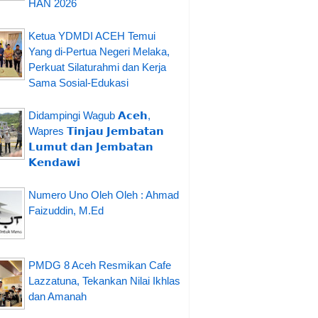
HAN 2026
Ketua YDMDI ACEH Temui
Yang di-Pertua Negeri Melaka,
Perkuat Silaturahmi dan Kerja
Sama Sosial-Edukasi
Didampingi Wagub 𝗔𝗰𝗲𝗵,
Wapres 𝗧𝗶𝗻𝗷𝗮𝘂 𝗝𝗲𝗺𝗯𝗮𝘁𝗮𝗻
𝗟𝘂𝗺𝘂𝘁 𝗱𝗮𝗻 𝗝𝗲𝗺𝗯𝗮𝘁𝗮𝗻
𝗞𝗲𝗻𝗱𝗮𝘄𝗶
Numero Uno Oleh Oleh : Ahmad
Faizuddin, M.Ed
PMDG 8 Aceh Resmikan Cafe
Lazzatuna, Tekankan Nilai Ikhlas
dan Amanah