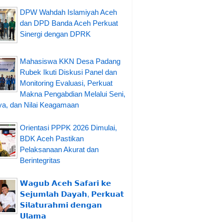
DPW Wahdah Islamiyah Aceh
dan DPD Banda Aceh Perkuat
Sinergi dengan DPRK
Mahasiswa KKN Desa Padang
Rubek Ikuti Diskusi Panel dan
Monitoring Evaluasi, Perkuat
Makna Pengabdian Melalui Seni,
a, dan Nilai Keagamaan
Orientasi PPPK 2026 Dimulai,
BDK Aceh Pastikan
Pelaksanaan Akurat dan
Berintegritas
𝗪𝗮𝗴𝘂𝗯 𝗔𝗰𝗲𝗵 𝗦𝗮𝗳𝗮𝗿𝗶 𝗸𝗲
𝗦𝗲𝗷𝘂𝗺𝗹𝗮𝗵 𝗗𝗮𝘆𝗮𝗵, 𝗣𝗲𝗿𝗸𝘂𝗮𝘁
𝗦𝗶𝗹𝗮𝘁𝘂𝗿𝗮𝗵𝗺𝗶 𝗱𝗲𝗻𝗴𝗮𝗻
𝗨𝗹𝗮𝗺𝗮