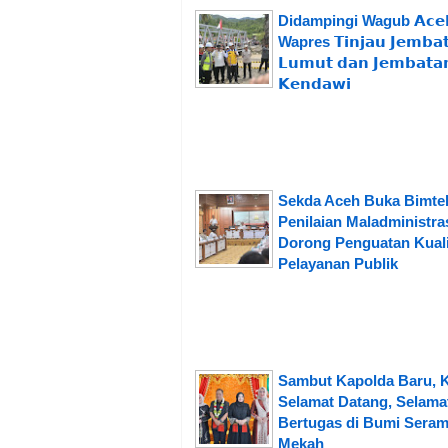
Didampingi Wagub 𝗔𝗰𝗲
Wapres 𝗧𝗶𝗻𝗷𝗮𝘂 𝗝𝗲𝗺𝗯𝗮
𝗟𝘂𝗺𝘂𝘁 𝗱𝗮𝗻 𝗝𝗲𝗺𝗯𝗮𝘁𝗮
𝗞𝗲𝗻𝗱𝗮𝘄𝗶
Sekda Aceh Buka Bimte
Penilaian Maladministras
Dorong Penguatan Kuali
Pelayanan Publik
Sambut Kapolda Baru, 
Selamat Datang, Selama
Bertugas di Bumi Seram
Mekah