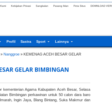
 Kami
Kebijakan Privasi
Sangkalan
Pasang Iklan
Peta Situs
DOWNLOAD VERS
Profil
Sastra
Sport
Lainnya
»
Nanggroe
»
KEMENAG ACEH BESAR GELAR
ESAR GELAR BIMBINGAN
or kementerian Agama Kabupaten Aceh Besar, Selasa
iatan Bimbingan perkawinan untuk 50 calon dara baro
 Imarah, Ingin Jaya, Blang Bintang, Suka Makmur dan