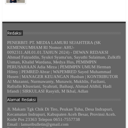
Redaksi
PENERBIT: PT. MEDIA LAMURI SEJAHTERA (SK
KEMENKUMHAM RI Nomor: AHU-
0092311.AH.01.01.TAHUN 2024) - DEWAN REDAKSI
Ahmad Faizuddin, Syukri Syama'un, Sayuthi Sulaiman, Zulkifli
Usman, Khalid Wardana, Medya Hus, PEMIMPIN
PERUSAHAAN Adia Mirza | PEMIMPIN UMUM Herman
Hilmy | PEMRED Abrar | WAPEMRED Sayed Muhammad
Husen | MANAGER KEUANGAN Husban | KONTRIBUTOR
Al Muzanni, Nurmawanty, Munawir, Mukhlis, Fazliani,
Rafrafin Khusriani, Syahrati, Baihaqi, Ahmad Afdhil, Hadi
Irfandi | SIRKULASI Rasyidi, M Ikbal, Adlan
Alamat Redaksi
Jl. Makam Tgk Chik Di Tiro, Peukan Tuha, Desa Indrapuri,
Kecamatan Indrapuri, Kabupaten Aceh Besar, Provinsi Aceh.
Kode Pos 23363 Telepon 0651-7557738
Email : lamuribulletin@gmail.com