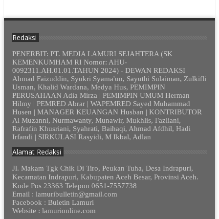
Redaksi
PENERBIT: PT. MEDIA LAMURI SEJAHTERA (SK
KEMENKUMHAM RI Nomor: AHU-
0092311.AH.01.01.TAHUN 2024) - DEWAN REDAKSI
Ahmad Faizuddin, Syukri Syama'un, Sayuthi Sulaiman, Zulkifli
Usman, Khalid Wardana, Medya Hus, PEMIMPIN
PERUSAHAAN Adia Mirza | PEMIMPIN UMUM Herman
Hilmy | PEMRED Abrar | WAPEMRED Sayed Muhammad
Husen | MANAGER KEUANGAN Husban | KONTRIBUTOR
Al Muzanni, Nurmawanty, Munawir, Mukhlis, Fazliani,
Rafrafin Khusriani, Syahrati, Baihaqi, Ahmad Afdhil, Hadi
Irfandi | SIRKULASI Rasyidi, M Ikbal, Adlan
Alamat Redaksi
Jl. Makam Tgk Chik Di Tiro, Peukan Tuha, Desa Indrapuri,
Kecamatan Indrapuri, Kabupaten Aceh Besar, Provinsi Aceh.
Kode Pos 23363 Telepon 0651-7557738
Email : lamuribulletin@gmail.com
Facebook : Buletin Lamuri
Website : lamurionline.com