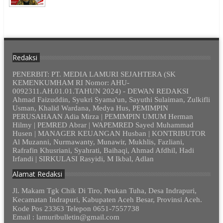
Redaksi
PENERBIT: PT. MEDIA LAMURI SEJAHTERA (SK
KEMENKUMHAM RI Nomor: AHU-
0092311.AH.01.01.TAHUN 2024) - DEWAN REDAKSI
Ahmad Faizuddin, Syukri Syama'un, Sayuthi Sulaiman, Zulkifli
Usman, Khalid Wardana, Medya Hus, PEMIMPIN
PERUSAHAAN Adia Mirza | PEMIMPIN UMUM Herman
Hilmy | PEMRED Abrar | WAPEMRED Sayed Muhammad
Husen | MANAGER KEUANGAN Husban | KONTRIBUTOR
Al Muzanni, Nurmawanty, Munawir, Mukhlis, Fazliani,
Rafrafin Khusriani, Syahrati, Baihaqi, Ahmad Afdhil, Hadi
Irfandi | SIRKULASI Rasyidi, M Ikbal, Adlan
Alamat Redaksi
Jl. Makam Tgk Chik Di Tiro, Peukan Tuha, Desa Indrapuri,
Kecamatan Indrapuri, Kabupaten Aceh Besar, Provinsi Aceh.
Kode Pos 23363 Telepon 0651-7557738
Email : lamuribulletin@gmail.com