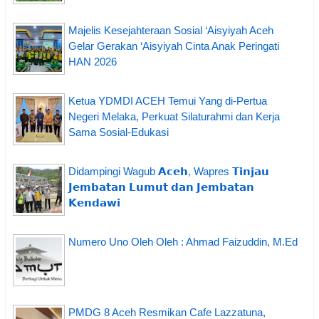
Majelis Kesejahteraan Sosial ‘Aisyiyah Aceh
Gelar Gerakan ‘Aisyiyah Cinta Anak Peringati
HAN 2026
Ketua YDMDI ACEH Temui Yang di-Pertua
Negeri Melaka, Perkuat Silaturahmi dan Kerja
Sama Sosial-Edukasi
Didampingi Wagub 𝗔𝗰𝗲𝗵, Wapres 𝗧𝗶𝗻𝗷𝗮𝘂
𝗝𝗲𝗺𝗯𝗮𝘁𝗮𝗻 𝗟𝘂𝗺𝘂𝘁 𝗱𝗮𝗻 𝗝𝗲𝗺𝗯𝗮𝘁𝗮𝗻
𝗞𝗲𝗻𝗱𝗮𝘄𝗶
Numero Uno Oleh Oleh : Ahmad Faizuddin, M.Ed
PMDG 8 Aceh Resmikan Cafe Lazzatuna,