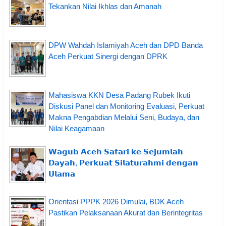
Tekankan Nilai Ikhlas dan Amanah
DPW Wahdah Islamiyah Aceh dan DPD Banda
Aceh Perkuat Sinergi dengan DPRK
Mahasiswa KKN Desa Padang Rubek Ikuti
Diskusi Panel dan Monitoring Evaluasi, Perkuat
Makna Pengabdian Melalui Seni, Budaya, dan
Nilai Keagamaan
𝗪𝗮𝗴𝘂𝗯 𝗔𝗰𝗲𝗵 𝗦𝗮𝗳𝗮𝗿𝗶 𝗸𝗲 𝗦𝗲𝗷𝘂𝗺𝗹𝗮𝗵
𝗗𝗮𝘆𝗮𝗵, 𝗣𝗲𝗿𝗸𝘂𝗮𝘁 𝗦𝗶𝗹𝗮𝘁𝘂𝗿𝗮𝗵𝗺𝗶 𝗱𝗲𝗻𝗴𝗮𝗻
𝗨𝗹𝗮𝗺𝗮
Orientasi PPPK 2026 Dimulai, BDK Aceh
Pastikan Pelaksanaan Akurat dan Berintegritas