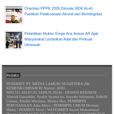
Orientasi PPPK 2026 Dimulai, BDK Aceh
Pastikan Pelaksanaan Akurat dan Berintegritas
Pelantikan Mukim Empe Ara, Anwar AR Ajak
Masyarakat Lestarikan Adat dan Perkuat
Ukhuwah
Redaksi
PENERBIT: PT. MEDIA LAMURI SEJAHTERA (SK
KEMENKUMHAM RI Nomor: AHU-
0092311.AH.01.01.TAHUN 2024) - DEWAN REDAKSI
Ahmad Faizuddin, Syukri Syama'un, Sayuthi Sulaiman, Zulkifli
Usman, Khalid Wardana, Medya Hus, PEMIMPIN
PERUSAHAAN Adia Mirza | PEMIMPIN UMUM Herman
Hilmy | PEMRED Abrar | WAPEMRED Sayed Muhammad