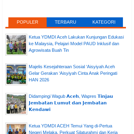
POPULER
TERBARU
KATEGORI
Ketua YDMDI Aceh Lakukan Kunjungan Edukasi
ke Malaysia, Pelajari Model PAUD Inklusif dan
Agrowisata Buah Tin
Majelis Kesejahteraan Sosial ‘Aisyiyah Aceh
Gelar Gerakan ‘Aisyiyah Cinta Anak Peringati
HAN 2026
Didampingi Wagub 𝗔𝗰𝗲𝗵, Wapres 𝗧𝗶𝗻𝗷𝗮𝘂
𝗝𝗲𝗺𝗯𝗮𝘁𝗮𝗻 𝗟𝘂𝗺𝘂𝘁 𝗱𝗮𝗻 𝗝𝗲𝗺𝗯𝗮𝘁𝗮𝗻
𝗞𝗲𝗻𝗱𝗮𝘄𝗶
Ketua YDMDI ACEH Temui Yang di-Pertua
Negeri Melaka, Perkuat Silaturahmi dan Kerja