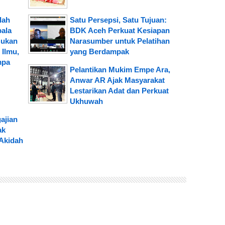
lah
Satu Persepsi, Satu Tujuan:
pala
BDK Aceh Perkuat Kesiapan
Bukan
Narasumber untuk Pelatihan
Ilmu,
yang Berdampak
mpa
Pelantikan Mukim Empe Ara,
Anwar AR Ajak Masyarakat
Lestarikan Adat dan Perkuat
Ukhuwah
ajian
ak
Akidah