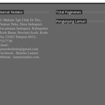
Alamat Redaksi
Total Pageviews
Jl. Makam Tgk Chik Di Tiro,
Pengunjung Lamuri
Peukan Tuha, Desa Indrapuri,
Kecamatan Indrapuri, Kabupaten
Aceh Besar, Provinsi Aceh. Kode
Pos 23363 Telepon 0651-
7557738
Email :
lamuribulletin@gmail.com
Facebook : Buletin Lamuri
Website : lamurionline.com