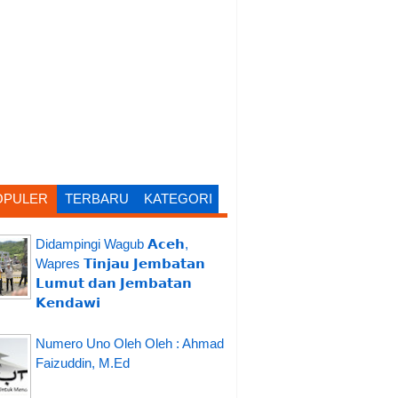
OPULER
TERBARU
KATEGORI
Didampingi Wagub 𝗔𝗰𝗲𝗵,
Wapres 𝗧𝗶𝗻𝗷𝗮𝘂 𝗝𝗲𝗺𝗯𝗮𝘁𝗮𝗻
𝗟𝘂𝗺𝘂𝘁 𝗱𝗮𝗻 𝗝𝗲𝗺𝗯𝗮𝘁𝗮𝗻
𝗞𝗲𝗻𝗱𝗮𝘄𝗶
Numero Uno Oleh Oleh : Ahmad
Faizuddin, M.Ed