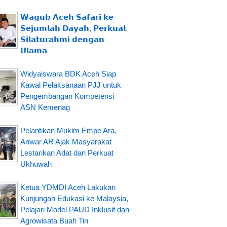
𝗪𝗮𝗴𝘂𝗯 𝗔𝗰𝗲𝗵 𝗦𝗮𝗳𝗮𝗿𝗶 𝗸𝗲
𝗦𝗲𝗷𝘂𝗺𝗹𝗮𝗵 𝗗𝗮𝘆𝗮𝗵, 𝗣𝗲𝗿𝗸𝘂𝗮𝘁
𝗦𝗶𝗹𝗮𝘁𝘂𝗿𝗮𝗵𝗺𝗶 𝗱𝗲𝗻𝗴𝗮𝗻
𝗨𝗹𝗮𝗺𝗮
Widyaiswara BDK Aceh Siap
Kawal Pelaksanaan PJJ untuk
Pengembangan Kompetensi
ASN Kemenag
Pelantikan Mukim Empe Ara,
Anwar AR Ajak Masyarakat
Lestarikan Adat dan Perkuat
Ukhuwah
Ketua YDMDI Aceh Lakukan
Kunjungan Edukasi ke Malaysia,
Pelajari Model PAUD Inklusif dan
Agrowisata Buah Tin