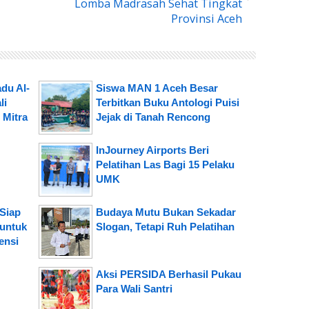
Lomba Madrasah Sehat Tingkat
Provinsi Aceh
du Al-
Siswa MAN 1 Aceh Besar
li
Terbitkan Buku Antologi Puisi
 Mitra
Jejak di Tanah Rencong
InJourney Airports Beri
Pelatihan Las Bagi 15 Pelaku
UMK
Siap
Budaya Mutu Bukan Sekadar
 untuk
Slogan, Tetapi Ruh Pelatihan
ensi
Aksi PERSIDA Berhasil Pukau
Para Wali Santri