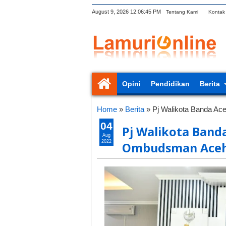
August 9, 2026
12:06:46 PM
Tentang Kami
Kontak
Opini
Pendidikan
Berita
Home
»
Berita
»
Pj Walikota Banda A
04
Pj Walikota Band
Aug
2022
Ombudsman Ace