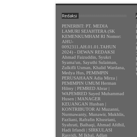
Redaksi
PENERBIT: PT. MEDIA
LAMURI SEJAHTERA (SK
KEMENKUMHAM RI Nomor:
AHU-
0092311.AH.01.01.TAHUN
2024) - DEWAN REDAKSI
Ahmad Faizuddin, Syukri
Syama'un, Sayuthi Sulaiman,
Zulkifli Usman, Khalid Wardana,
Medya Hus, PEMIMPIN
PERUSAHAAN Adia Mirza |
PEMIMPIN UMUM Herman
Hilmy | PEMRED Abrar |
WAPEMRED Sayed Muhammad
Husen | MANAGER
KEUANGAN Husban |
KONTRIBUTOR Al Muzanni,
Nurmawanty, Munawir, Mukhlis,
Fazliani, Rafrafin Khusriani,
Syahrati, Baihaqi, Ahmad Afdhil,
Hadi Irfandi | SIRKULASI
Rasyidi, M Ikbal, Adlan