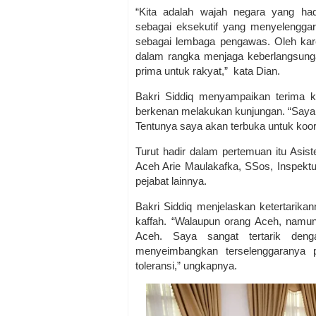
“Kita adalah wajah negara yang had
sebagai eksekutif yang menyelengga
sebagai lembaga pengawas. Oleh karena
dalam rangka menjaga keberlangsunga
prima untuk rakyat,” kata Dian.
Bakri Siddiq menyampaikan terima
berkenan melakukan kunjungan. “Saya
Tentunya saya akan terbuka untuk ko
Turut hadir dalam pertemuan itu Asis
Aceh Arie Maulakafka, SSos, Inspektur
pejabat lainnya.
Bakri Siddiq menjelaskan ketertarika
kaffah. “Walaupun orang Aceh, namun
Aceh. Saya sangat tertarik deng
menyeimbangkan terselenggaranya p
toleransi,” ungkapnya.