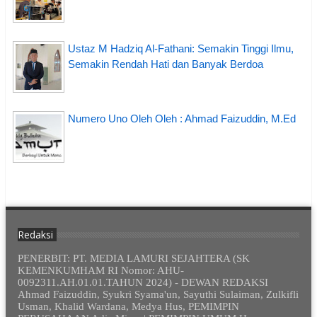
Ustaz M Hadziq Al-Fathani: Semakin Tinggi Ilmu,
Semakin Rendah Hati dan Banyak Berdoa
Numero Uno Oleh Oleh : Ahmad Faizuddin, M.Ed
Redaksi
PENERBIT: PT. MEDIA LAMURI SEJAHTERA (SK
KEMENKUMHAM RI Nomor: AHU-
0092311.AH.01.01.TAHUN 2024) - DEWAN REDAKSI
Ahmad Faizuddin, Syukri Syama'un, Sayuthi Sulaiman, Zulkifli
Usman, Khalid Wardana, Medya Hus, PEMIMPIN