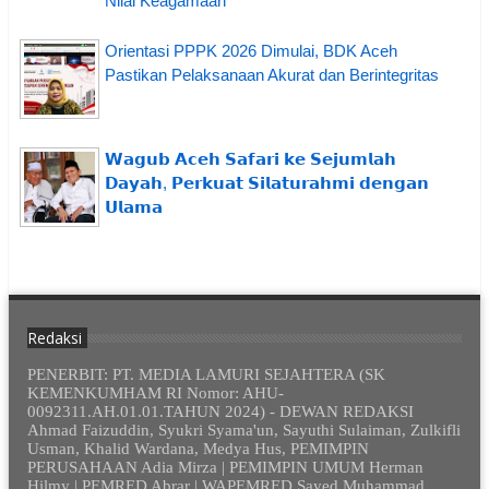
Nilai Keagamaan
Orientasi PPPK 2026 Dimulai, BDK Aceh
Pastikan Pelaksanaan Akurat dan Berintegritas
𝗪𝗮𝗴𝘂𝗯 𝗔𝗰𝗲𝗵 𝗦𝗮𝗳𝗮𝗿𝗶 𝗸𝗲 𝗦𝗲𝗷𝘂𝗺𝗹𝗮𝗵
𝗗𝗮𝘆𝗮𝗵, 𝗣𝗲𝗿𝗸𝘂𝗮𝘁 𝗦𝗶𝗹𝗮𝘁𝘂𝗿𝗮𝗵𝗺𝗶 𝗱𝗲𝗻𝗴𝗮𝗻
𝗨𝗹𝗮𝗺𝗮
Redaksi
PENERBIT: PT. MEDIA LAMURI SEJAHTERA (SK
KEMENKUMHAM RI Nomor: AHU-
0092311.AH.01.01.TAHUN 2024) - DEWAN REDAKSI
Ahmad Faizuddin, Syukri Syama'un, Sayuthi Sulaiman, Zulkifli
Usman, Khalid Wardana, Medya Hus, PEMIMPIN
PERUSAHAAN Adia Mirza | PEMIMPIN UMUM Herman
Hilmy | PEMRED Abrar | WAPEMRED Sayed Muhammad