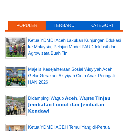
POPULER
TERBARU
KATEGORI
Ketua YDMDI Aceh Lakukan Kunjungan Edukasi
ke Malaysia, Pelajari Model PAUD Inklusif dan
Agrowisata Buah Tin
Majelis Kesejahteraan Sosial ‘Aisyiyah Aceh
Gelar Gerakan ‘Aisyiyah Cinta Anak Peringati
HAN 2026
Didampingi Wagub 𝗔𝗰𝗲𝗵, Wapres 𝗧𝗶𝗻𝗷𝗮𝘂
𝗝𝗲𝗺𝗯𝗮𝘁𝗮𝗻 𝗟𝘂𝗺𝘂𝘁 𝗱𝗮𝗻 𝗝𝗲𝗺𝗯𝗮𝘁𝗮𝗻
𝗞𝗲𝗻𝗱𝗮𝘄𝗶
Ketua YDMDI ACEH Temui Yang di-Pertua