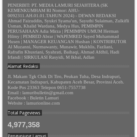
PENERBIT: PT. MEDIA LAMURI SEJAHTERA (SK
KEMENKUMHAM RI Nomor: AHU-
0092311.AH.01.01.TAHUN 2024) - DEWAN REDAKSI
Ahmad Faizuddin, Syukri Syama'un, Sayuthi Sulaiman, Zulkifli
Usman, Khalid Wardana, Medya Hus, PEMIMPIN
PERUSAHAAN Adia Mirza | PEMIMPIN UMUM Herman
Hilmy | PEMRED Abrar | WAPEMRED Sayed Muhammad
Husen | MANAGER KEUANGAN Husban | KONTRIBUTOR
Al Muzanni, Nurmawanty, Munawir, Mukhlis, Fazliani,
Rafrafin Khusriani, Syahrati, Baihaqi, Ahmad Afdhil, Hadi
Irfandi | SIRKULASI Rasyidi, M Ikbal, Adlan
Alamat Redaksi
Jl. Makam Tgk Chik Di Tiro, Peukan Tuha, Desa Indrapuri,
Kecamatan Indrapuri, Kabupaten Aceh Besar, Provinsi Aceh.
Kode Pos 23363 Telepon 0651-7557738
Email : lamuribulletin@gmail.com
Facebook : Buletin Lamuri
Website : lamurionline.com
Total Pageviews
4,977,358
Pengunjung Lamuri