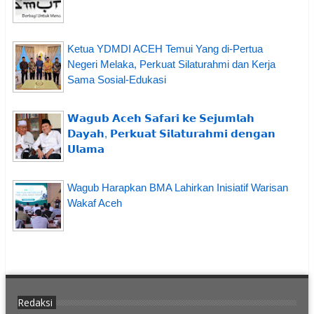
Ketua YDMDI ACEH Temui Yang di-Pertua
Negeri Melaka, Perkuat Silaturahmi dan Kerja
Sama Sosial-Edukasi
𝗪𝗮𝗴𝘂𝗯 𝗔𝗰𝗲𝗵 𝗦𝗮𝗳𝗮𝗿𝗶 𝗸𝗲 𝗦𝗲𝗷𝘂𝗺𝗹𝗮𝗵
𝗗𝗮𝘆𝗮𝗵, 𝗣𝗲𝗿𝗸𝘂𝗮𝘁 𝗦𝗶𝗹𝗮𝘁𝘂𝗿𝗮𝗵𝗺𝗶 𝗱𝗲𝗻𝗴𝗮𝗻
𝗨𝗹𝗮𝗺𝗮
Wagub Harapkan BMA Lahirkan Inisiatif Warisan
Wakaf Aceh
Redaksi