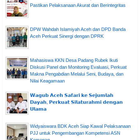
Pastikan Pelaksanaan Akurat dan Berintegritas
DPW Wahdah Islamiyah Aceh dan DPD Banda
Aceh Perkuat Sinergi dengan DPRK
Mahasiswa KKN Desa Padang Rubek Ikuti
Diskusi Panel dan Monitoring Evaluasi, Perkuat
Makna Pengabdian Melalui Seni, Budaya, dan
Nilai Keagamaan
𝗪𝗮𝗴𝘂𝗯 𝗔𝗰𝗲𝗵 𝗦𝗮𝗳𝗮𝗿𝗶 𝗸𝗲 𝗦𝗲𝗷𝘂𝗺𝗹𝗮𝗵
𝗗𝗮𝘆𝗮𝗵, 𝗣𝗲𝗿𝗸𝘂𝗮𝘁 𝗦𝗶𝗹𝗮𝘁𝘂𝗿𝗮𝗵𝗺𝗶 𝗱𝗲𝗻𝗴𝗮𝗻
𝗨𝗹𝗮𝗺𝗮
Widyaiswara BDK Aceh Siap Kawal Pelaksanaan
PJJ untuk Pengembangan Kompetensi ASN
Kemenag