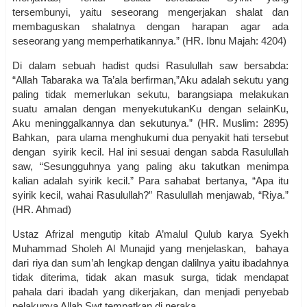
tersembunyi, yaitu seseorang mengerjakan shalat dan
membaguskan shalatnya dengan harapan agar ada
seseorang yang memperhatikannya.” (HR. Ibnu Majah: 4204)
Di dalam sebuah hadist qudsi Rasulullah saw bersabda:
“Allah Tabaraka wa Ta’ala berfirman,”Aku adalah sekutu yang
paling tidak memerlukan sekutu, barangsiapa melakukan
suatu amalan dengan menyekutukanKu dengan selainKu,
Aku meninggalkannya dan sekutunya.” (HR. Muslim: 2895)
Bahkan, para ulama menghukumi dua penyakit hati tersebut
dengan syirik kecil. Hal ini sesuai dengan sabda Rasulullah
saw, “Sesungguhnya yang paling aku takutkan menimpa
kalian adalah syirik kecil.” Para sahabat bertanya, “Apa itu
syirik kecil, wahai Rasulullah?” Rasulullah menjawab, “Riya.”
(HR. Ahmad)
Ustaz Afrizal mengutip kitab A’malul Qulub karya Syekh
Muhammad Sholeh Al Munajid yang menjelaskan, bahaya
dari riya dan sum’ah lengkap dengan dalilnya yaitu ibadahnya
tidak diterima, tidak akan masuk surga, tidak mendapat
pahala dari ibadah yang dikerjakan, dan menjadi penyebab
pelakunya Allah Swt tempatkan di neraka.