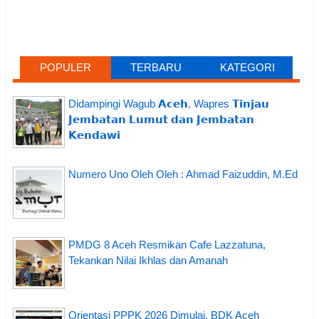
POPULER
TERBARU
KATEGORI
Didampingi Wagub 𝗔𝗰𝗲𝗵, Wapres 𝗧𝗶𝗻𝗷𝗮𝘂
𝗝𝗲𝗺𝗯𝗮𝘁𝗮𝗻 𝗟𝘂𝗺𝘂𝘁 𝗱𝗮𝗻 𝗝𝗲𝗺𝗯𝗮𝘁𝗮𝗻
𝗞𝗲𝗻𝗱𝗮𝘄𝗶
Numero Uno Oleh Oleh : Ahmad Faizuddin, M.Ed
PMDG 8 Aceh Resmikan Cafe Lazzatuna,
Tekankan Nilai Ikhlas dan Amanah
Orientasi PPPK 2026 Dimulai, BDK Aceh