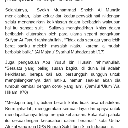
Selanjutnya, Syekh Muhammad Sholeh Al Munajid
menjelaskan, jalan keluar dari kedua penyakit hati ini dengan
selalu menghadirkan keikhlasan dalam beribadah walaupun
hal itu sangat sulit. Sulitnya menghadirkan ikhlas dalam
beribadah diutarakan oleh para ulama seperti pengakuan
Sufyan At Tsauri rahimahullah , “Tidak ada sesuatu yang lebih
berat bagiku melebihi masalah niatku, karena ia mudah
berbolak balik.” (Al Majmu’ Syarhul Muhadzdzab I/17)
Juga pengakuan Abu Yusuf bin Husain rahimahullah,
“Sesuatu yang paling susah bagiku di dunia ini adalah
keikhlasan, berapa kali aku bersungguh sungguh untuk
menghilangkannya dari hatiku, namun seakan akan dia
tumbuh kembali dengan corak yang lain”. (Jami’ul ‘Ulum Wal
Hikam, I/70)
“Meskipun begitu, bukan berarti ikhlas tidak bisa dihadirkan.
Bermujahadah, menggerakan semua daya dan upaya untuk
mendapatkannya tetap menjadi keharusan. Bukankah pahala
itu sesuaidengan kesusahan dalam beramal,” kata Ustaz
Afrizal yang juga DPS Rumah Sakit Ibnu Sina Indrapuri ini.