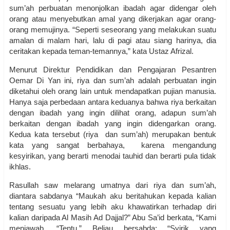
sum’ah perbuatan menonjolkan ibadah agar didengar oleh
orang atau menyebutkan amal yang dikerjakan agar orang-
orang memujinya. “Seperti seseorang yang melakukan suatu
amalan di malam hari, lalu di pagi atau siang harinya, dia
ceritakan kepada teman-temannya,” kata Ustaz Afrizal.
Menurut Direktur Pendidikan dan Pengajaran Pesantren
Oemar Di Yan ini, riya dan sum’ah adalah perbuatan ingin
diketahui oleh orang lain untuk mendapatkan pujian manusia.
Hanya saja perbedaan antara keduanya bahwa riya berkaitan
dengan ibadah yang ingin dilihat orang, adapun sum’ah
berkaitan dengan ibadah yang ingin didengarkan orang.
Kedua kata tersebut (riya dan sum’ah) merupakan bentuk
kata yang sangat berbahaya, karena mengandung
kesyirikan, yang berarti menodai tauhid dan berarti pula tidak
ikhlas.
Rasullah saw melarang umatnya dari riya dan sum’ah,
diantara sabdanya “Maukah aku beritahukan kepada kalian
tentang sesuatu yang lebih aku khawatirkan terhadap diri
kalian daripada Al Masih Ad Dajjal?” Abu Sa’id berkata, “Kami
menjawab, “Tentu.” Beliau bersabda: “Syirik yang