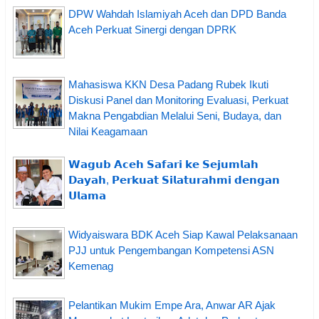
DPW Wahdah Islamiyah Aceh dan DPD Banda
Aceh Perkuat Sinergi dengan DPRK
Mahasiswa KKN Desa Padang Rubek Ikuti
Diskusi Panel dan Monitoring Evaluasi, Perkuat
Makna Pengabdian Melalui Seni, Budaya, dan
Nilai Keagamaan
𝗪𝗮𝗴𝘂𝗯 𝗔𝗰𝗲𝗵 𝗦𝗮𝗳𝗮𝗿𝗶 𝗸𝗲 𝗦𝗲𝗷𝘂𝗺𝗹𝗮𝗵
𝗗𝗮𝘆𝗮𝗵, 𝗣𝗲𝗿𝗸𝘂𝗮𝘁 𝗦𝗶𝗹𝗮𝘁𝘂𝗿𝗮𝗵𝗺𝗶 𝗱𝗲𝗻𝗴𝗮𝗻
𝗨𝗹𝗮𝗺𝗮
Widyaiswara BDK Aceh Siap Kawal Pelaksanaan
PJJ untuk Pengembangan Kompetensi ASN
Kemenag
Pelantikan Mukim Empe Ara, Anwar AR Ajak