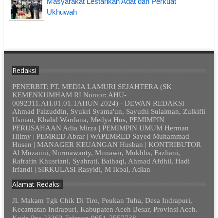
Masyarakat Lestarikan Adat dan Perkuat
Ukhuwah
Redaksi
PENERBIT: PT. MEDIA LAMURI SEJAHTERA (SK
KEMENKUMHAM RI Nomor: AHU-
0092311.AH.01.01.TAHUN 2024) - DEWAN REDAKSI
Ahmad Faizuddin, Syukri Syama'un, Sayuthi Sulaiman, Zulkifli
Usman, Khalid Wardana, Medya Hus, PEMIMPIN
PERUSAHAAN Adia Mirza | PEMIMPIN UMUM Herman
Hilmy | PEMRED Abrar | WAPEMRED Sayed Muhammad
Husen | MANAGER KEUANGAN Husban | KONTRIBUTOR
Al Muzanni, Nurmawanty, Munawir, Mukhlis, Fazliani,
Rafrafin Khusriani, Syahrati, Baihaqi, Ahmad Afdhil, Hadi
Irfandi | SIRKULASI Rasyidi, M Ikbal, Adlan
Alamat Redaksi
Jl. Makam Tgk Chik Di Tiro, Peukan Tuha, Desa Indrapuri,
Kecamatan Indrapuri, Kabupaten Aceh Besar, Provinsi Aceh.
Kode Pos 23363 Telepon 0651-7557738