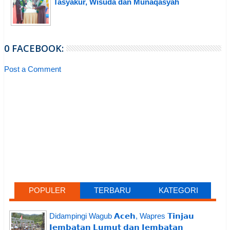
Tasyakur, Wisuda dan Munaqasyah
0 FACEBOOK:
Post a Comment
POPULER
TERBARU
KATEGORI
Didampingi Wagub 𝗔𝗰𝗲𝗵, Wapres 𝗧𝗶𝗻𝗷𝗮𝘂
𝗝𝗲𝗺𝗯𝗮𝘁𝗮𝗻 𝗟𝘂𝗺𝘂𝘁 𝗱𝗮𝗻 𝗝𝗲𝗺𝗯𝗮𝘁𝗮𝗻