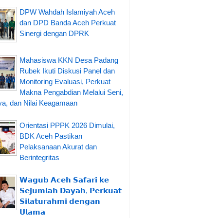
DPW Wahdah Islamiyah Aceh
dan DPD Banda Aceh Perkuat
Sinergi dengan DPRK
Mahasiswa KKN Desa Padang
Rubek Ikuti Diskusi Panel dan
Monitoring Evaluasi, Perkuat
Makna Pengabdian Melalui Seni,
a, dan Nilai Keagamaan
Orientasi PPPK 2026 Dimulai,
BDK Aceh Pastikan
Pelaksanaan Akurat dan
Berintegritas
𝗪𝗮𝗴𝘂𝗯 𝗔𝗰𝗲𝗵 𝗦𝗮𝗳𝗮𝗿𝗶 𝗸𝗲
𝗦𝗲𝗷𝘂𝗺𝗹𝗮𝗵 𝗗𝗮𝘆𝗮𝗵, 𝗣𝗲𝗿𝗸𝘂𝗮𝘁
𝗦𝗶𝗹𝗮𝘁𝘂𝗿𝗮𝗵𝗺𝗶 𝗱𝗲𝗻𝗴𝗮𝗻
𝗨𝗹𝗮𝗺𝗮