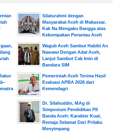
mentan
Silaturahmi dengan
tah
Masyarakat Aceh di Makassar,
r
Kak Na Mengaku Bangga atas
Kekompakan Perantau Aceh
rgaan,
Wagub Aceh Sambut Habibi An
ilang
Nawawi Dengan Adat Aceh,
riah
Lanjut Sambut Cak Imin di
Bandara SIM
Rakor
Pemerintah Aceh Terima Hasil
ab–
Evaluasi APBA 2026 dari
umatra
Kemendagri
Dr. Silahuddin, MAg di
Simposium Pendidikan PII
Banda Aceh: Karakter Kuat,
Remaja Selamat Dari Prilaku
Menyimpang