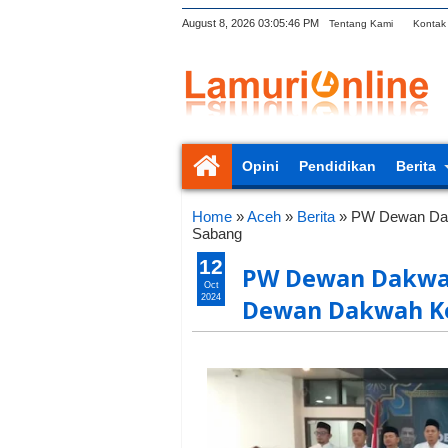
August 8, 2026
03:05:47 PM
Tentang Kami
Kontak
Opini
Pendidikan
Berita
Home
»
Aceh
»
Berita
»
PW Dewan Dak
Sabang
12
PW Dewan Dakwah
Oct
2024
Dewan Dakwah K