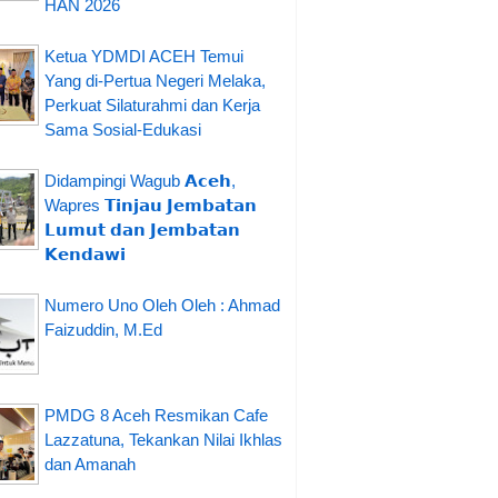
HAN 2026
Ketua YDMDI ACEH Temui
Yang di-Pertua Negeri Melaka,
Perkuat Silaturahmi dan Kerja
Sama Sosial-Edukasi
Didampingi Wagub 𝗔𝗰𝗲𝗵,
Wapres 𝗧𝗶𝗻𝗷𝗮𝘂 𝗝𝗲𝗺𝗯𝗮𝘁𝗮𝗻
𝗟𝘂𝗺𝘂𝘁 𝗱𝗮𝗻 𝗝𝗲𝗺𝗯𝗮𝘁𝗮𝗻
𝗞𝗲𝗻𝗱𝗮𝘄𝗶
Numero Uno Oleh Oleh : Ahmad
Faizuddin, M.Ed
PMDG 8 Aceh Resmikan Cafe
Lazzatuna, Tekankan Nilai Ikhlas
dan Amanah