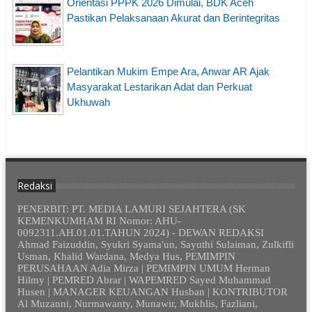
Orientasi PPPK 2026 Dimulai, BDK Aceh
Pastikan Pelaksanaan Akurat dan Berintegritas
Pelantikan Mukim Empe Ara, Anwar AR Ajak
Masyarakat Lestarikan Adat dan Perkuat
Ukhuwah
Redaksi
PENERBIT: PT. MEDIA LAMURI SEJAHTERA (SK
KEMENKUMHAM RI Nomor: AHU-
0092311.AH.01.01.TAHUN 2024) - DEWAN REDAKSI
Ahmad Faizuddin, Syukri Syama'un, Sayuthi Sulaiman, Zulkifli
Usman, Khalid Wardana, Medya Hus, PEMIMPIN
PERUSAHAAN Adia Mirza | PEMIMPIN UMUM Herman
Hilmy | PEMRED Abrar | WAPEMRED Sayed Muhammad
Husen | MANAGER KEUANGAN Husban | KONTRIBUTOR
Al Muzanni, Nurmawanty, Munawir, Mukhlis, Fazliani,