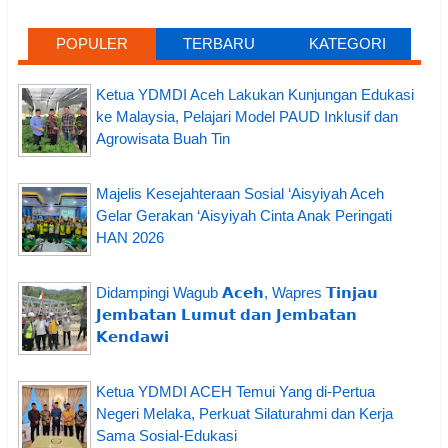
POPULER
TERBARU
KATEGORI
Ketua YDMDI Aceh Lakukan Kunjungan Edukasi
ke Malaysia, Pelajari Model PAUD Inklusif dan
Agrowisata Buah Tin
Majelis Kesejahteraan Sosial ‘Aisyiyah Aceh
Gelar Gerakan ‘Aisyiyah Cinta Anak Peringati
HAN 2026
Didampingi Wagub 𝗔𝗰𝗲𝗵, Wapres 𝗧𝗶𝗻𝗷𝗮𝘂
𝗝𝗲𝗺𝗯𝗮𝘁𝗮𝗻 𝗟𝘂𝗺𝘂𝘁 𝗱𝗮𝗻 𝗝𝗲𝗺𝗯𝗮𝘁𝗮𝗻
𝗞𝗲𝗻𝗱𝗮𝘄𝗶
Ketua YDMDI ACEH Temui Yang di-Pertua
Negeri Melaka, Perkuat Silaturahmi dan Kerja
Sama Sosial-Edukasi