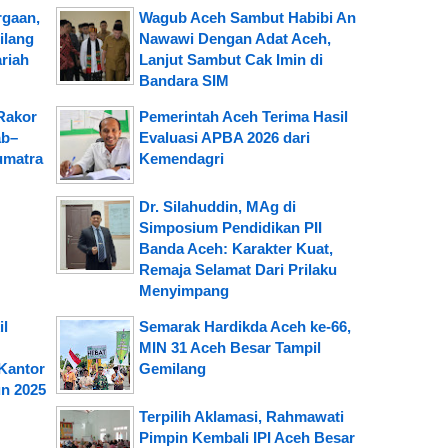
rgaan,
Wagub Aceh Sambut Habibi An
ilang
Nawawi Dengan Adat Aceh,
riah
Lanjut Sambut Cak Imin di
Bandara SIM
Rakor
Pemerintah Aceh Terima Hasil
ab–
Evaluasi APBA 2026 dari
umatra
Kemendagri
Dr. Silahuddin, MAg di
Simposium Pendidikan PII
Banda Aceh: Karakter Kuat,
Remaja Selamat Dari Prilaku
Menyimpang
il
Semarak Hardikda Aceh ke-66,
MIN 31 Aceh Besar Tampil
Kantor
Gemilang
n 2025
Terpilih Aklamasi, Rahmawati
Pimpin Kembali IPI Aceh Besar