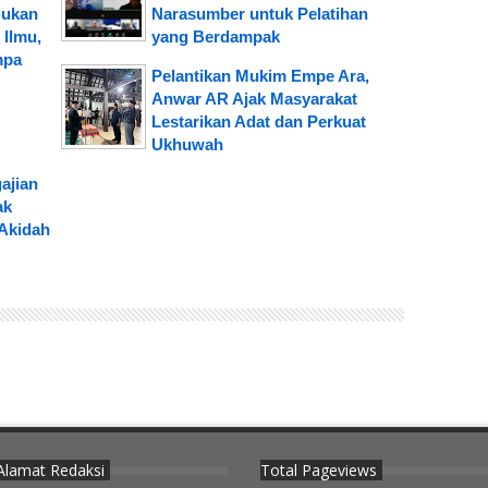
Bukan
Narasumber untuk Pelatihan
Ilmu,
yang Berdampak
mpa
Pelantikan Mukim Empe Ara,
Anwar AR Ajak Masyarakat
Lestarikan Adat dan Perkuat
Ukhuwah
ajian
ak
Akidah
Alamat Redaksi
Total Pageviews