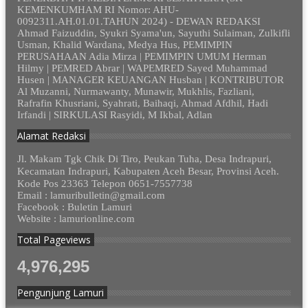
KEMENKUMHAM RI Nomor: AHU-
0092311.AH.01.01.TAHUN 2024) - DEWAN REDAKSI
Ahmad Faizuddin, Syukri Syama'un, Sayuthi Sulaiman, Zulkifli
Usman, Khalid Wardana, Medya Hus, PEMIMPIN
PERUSAHAAN Adia Mirza | PEMIMPIN UMUM Herman
Hilmy | PEMRED Abrar | WAPEMRED Sayed Muhammad
Husen | MANAGER KEUANGAN Husban | KONTRIBUTOR
Al Muzanni, Nurmawanty, Munawir, Mukhlis, Fazliani,
Rafrafin Khusriani, Syahrati, Baihaqi, Ahmad Afdhil, Hadi
Irfandi | SIRKULASI Rasyidi, M Ikbal, Adlan
Alamat Redaksi
Jl. Makam Tgk Chik Di Tiro, Peukan Tuha, Desa Indrapuri,
Kecamatan Indrapuri, Kabupaten Aceh Besar, Provinsi Aceh.
Kode Pos 23363 Telepon 0651-7557738
Email : lamuribulletin@gmail.com
Facebook : Buletin Lamuri
Website : lamurionline.com
Total Pageviews
4,976,295
Pengunjung Lamuri