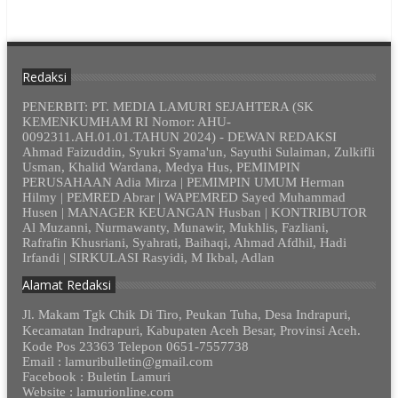
Redaksi
PENERBIT: PT. MEDIA LAMURI SEJAHTERA (SK
KEMENKUMHAM RI Nomor: AHU-
0092311.AH.01.01.TAHUN 2024) - DEWAN REDAKSI
Ahmad Faizuddin, Syukri Syama'un, Sayuthi Sulaiman, Zulkifli
Usman, Khalid Wardana, Medya Hus, PEMIMPIN
PERUSAHAAN Adia Mirza | PEMIMPIN UMUM Herman
Hilmy | PEMRED Abrar | WAPEMRED Sayed Muhammad
Husen | MANAGER KEUANGAN Husban | KONTRIBUTOR
Al Muzanni, Nurmawanty, Munawir, Mukhlis, Fazliani,
Rafrafin Khusriani, Syahrati, Baihaqi, Ahmad Afdhil, Hadi
Irfandi | SIRKULASI Rasyidi, M Ikbal, Adlan
Alamat Redaksi
Jl. Makam Tgk Chik Di Tiro, Peukan Tuha, Desa Indrapuri,
Kecamatan Indrapuri, Kabupaten Aceh Besar, Provinsi Aceh.
Kode Pos 23363 Telepon 0651-7557738
Email : lamuribulletin@gmail.com
Facebook : Buletin Lamuri
Website : lamurionline.com