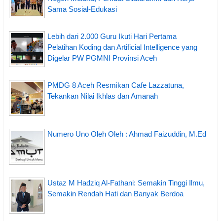
Sama Sosial-Edukasi
Lebih dari 2.000 Guru Ikuti Hari Pertama
Pelatihan Koding dan Artificial Intelligence yang
Digelar PW PGMNI Provinsi Aceh
PMDG 8 Aceh Resmikan Cafe Lazzatuna,
Tekankan Nilai Ikhlas dan Amanah
Numero Uno Oleh Oleh : Ahmad Faizuddin, M.Ed
Ustaz M Hadziq Al-Fathani: Semakin Tinggi Ilmu,
Semakin Rendah Hati dan Banyak Berdoa