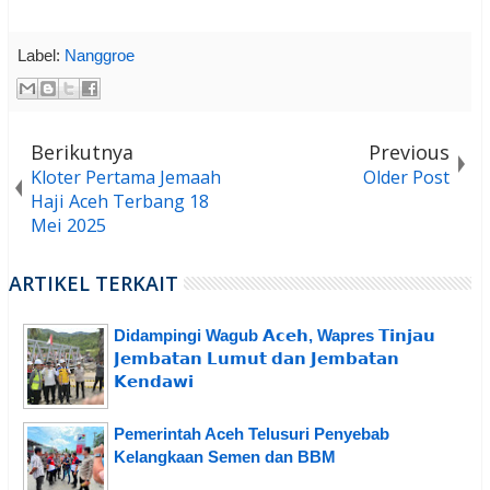
Label:
Nanggroe
Berikutnya
Previous
Kloter Pertama Jemaah
Older Post
Haji Aceh Terbang 18
Mei 2025
ARTIKEL TERKAIT
Didampingi Wagub 𝗔𝗰𝗲𝗵, Wapres 𝗧𝗶𝗻𝗷𝗮𝘂
𝗝𝗲𝗺𝗯𝗮𝘁𝗮𝗻 𝗟𝘂𝗺𝘂𝘁 𝗱𝗮𝗻 𝗝𝗲𝗺𝗯𝗮𝘁𝗮𝗻
𝗞𝗲𝗻𝗱𝗮𝘄𝗶
Pemerintah Aceh Telusuri Penyebab
Kelangkaan Semen dan BBM