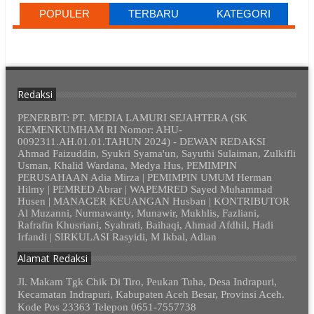
POPULER
TERBARU
KATEGORI
Redaksi
PENERBIT: PT. MEDIA LAMURI SEJAHTERA (SK
KEMENKUMHAM RI Nomor: AHU-
0092311.AH.01.01.TAHUN 2024) - DEWAN REDAKSI
Ahmad Faizuddin, Syukri Syama'un, Sayuthi Sulaiman, Zulkifli
Usman, Khalid Wardana, Medya Hus, PEMIMPIN
PERUSAHAAN Adia Mirza | PEMIMPIN UMUM Herman
Hilmy | PEMRED Abrar | WAPEMRED Sayed Muhammad
Husen | MANAGER KEUANGAN Husban | KONTRIBUTOR
Al Muzanni, Nurmawanty, Munawir, Mukhlis, Fazliani,
Rafrafin Khusriani, Syahrati, Baihaqi, Ahmad Afdhil, Hadi
Irfandi | SIRKULASI Rasyidi, M Ikbal, Adlan
Alamat Redaksi
Jl. Makam Tgk Chik Di Tiro, Peukan Tuha, Desa Indrapuri,
Kecamatan Indrapuri, Kabupaten Aceh Besar, Provinsi Aceh.
Kode Pos 23363 Telepon 0651-7557738