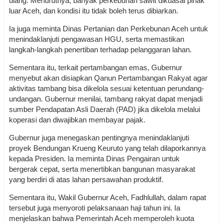
ulang. Menurutnya, banyak perkebunan sawit dikuasai pihak
luar Aceh, dan kondisi itu tidak boleh terus dibiarkan.
Ia juga meminta Dinas Pertanian dan Perkebunan Aceh untuk
menindaklanjuti pengawasan HGU, serta memastikan
langkah-langkah penertiban terhadap pelanggaran lahan.
Sementara itu, terkait pertambangan emas, Gubernur
menyebut akan disiapkan Qanun Pertambangan Rakyat agar
aktivitas tambang bisa dikelola sesuai ketentuan perundang-
undangan. Gubernur menilai, tambang rakyat dapat menjadi
sumber Pendapatan Asli Daerah (PAD) jika dikelola melalui
koperasi dan diwajibkan membayar pajak.
Gubernur juga menegaskan pentingnya menindaklanjuti
proyek Bendungan Krueng Keuruto yang telah dilaporkannya
kepada Presiden. Ia meminta Dinas Pengairan untuk
bergerak cepat, serta menertibkan bangunan masyarakat
yang berdiri di atas lahan persawahan produktif.
Sementara itu, Wakil Gubernur Aceh, Fadhlullah, dalam rapat
tersebut juga menyoroti pelaksanaan haji tahun ini. Ia
menjelaskan bahwa Pemerintah Aceh memperoleh kuota