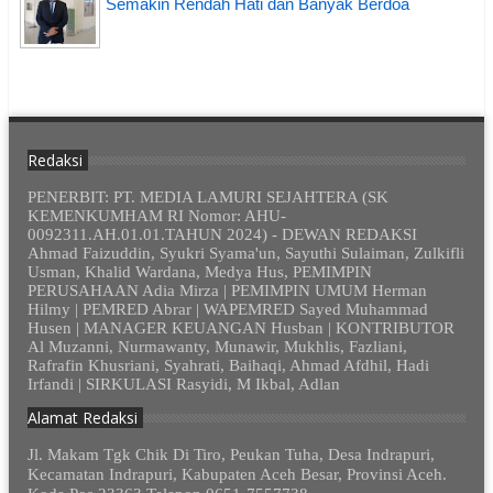
Semakin Rendah Hati dan Banyak Berdoa
Redaksi
PENERBIT: PT. MEDIA LAMURI SEJAHTERA (SK
KEMENKUMHAM RI Nomor: AHU-
0092311.AH.01.01.TAHUN 2024) - DEWAN REDAKSI
Ahmad Faizuddin, Syukri Syama'un, Sayuthi Sulaiman, Zulkifli
Usman, Khalid Wardana, Medya Hus, PEMIMPIN
PERUSAHAAN Adia Mirza | PEMIMPIN UMUM Herman
Hilmy | PEMRED Abrar | WAPEMRED Sayed Muhammad
Husen | MANAGER KEUANGAN Husban | KONTRIBUTOR
Al Muzanni, Nurmawanty, Munawir, Mukhlis, Fazliani,
Rafrafin Khusriani, Syahrati, Baihaqi, Ahmad Afdhil, Hadi
Irfandi | SIRKULASI Rasyidi, M Ikbal, Adlan
Alamat Redaksi
Jl. Makam Tgk Chik Di Tiro, Peukan Tuha, Desa Indrapuri,
Kecamatan Indrapuri, Kabupaten Aceh Besar, Provinsi Aceh.