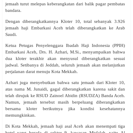
jemaah turut melepas keberangkatan dari balik pagar pembatas
bandara.
Dengan diberangkatkannya Kloter 10, total sebanyak 3.926
jemaah haji Embarkasi Aceh telah diberangkatkan ke Arab
Saudi.
Ketua Petugas Penyelenggara Ibadah Haji Indonesia (PPIH)
Embarkasi Aceh, Drs. H. Azhari, M.Si., menyampaikan bahwa
dua kloter terakhir akan menyusul diberangkatkan sesuai
jadwal. Setibanya di Jeddah, seluruh jemaah akan melanjutkan
perjalanan darat menuju Kota Mekkah.
Azhari juga menyebutkan bahwa satu jemaah dari Kloter 10,
atas nama M. Junaidi, gagal diberangkatkan karena sakit dan
telah dirujuk ke RSUD Zainoel Abidin (RSUDZA) Banda Aceh.
Namun, jemaah tersebut masih berpeluang diberangkatkan
bersama kloter berikutnya jika kondisi kesehatannya
memungkinkan.
Di Kota Mekkah, jemaah haji asal Aceh akan menempati tiga
hotel yang berada di sektor 9, kawasan Misfalah, yaitu Al