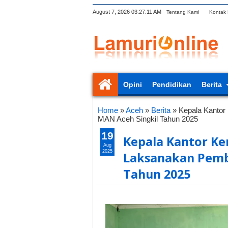
August 7, 2026
03:27:12 AM
Tentang Kami
Kontak
Opini
Pendidikan
Berita
Home
»
Aceh
»
Berita
»
Kepala Kantor
MAN Aceh Singkil Tahun 2025
19
Kepala Kantor Ke
Aug
2025
Laksanakan Pemb
Tahun 2025