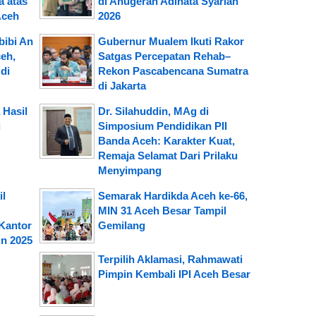
 atas
di Anugerah Adinata Syariah
Aceh
2026
ibi An
Gubernur Mualem Ikuti Rakor
eh,
Satgas Percepatan Rehab–
di
Rekon Pascabencana Sumatra
di Jakarta
 Hasil
Dr. Silahuddin, MAg di
i
Simposium Pendidikan PII
Banda Aceh: Karakter Kuat,
Remaja Selamat Dari Prilaku
Menyimpang
il
Semarak Hardikda Aceh ke-66,
MIN 31 Aceh Besar Tampil
Kantor
Gemilang
n 2025
Terpilih Aklamasi, Rahmawati
Pimpin Kembali IPI Aceh Besar