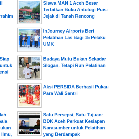
il
Siswa MAN 1 Aceh Besar
i
Terbitkan Buku Antologi Puisi
rrahim
Jejak di Tanah Rencong
InJourney Airports Beri
Pelatihan Las Bagi 15 Pelaku
UMK
Siap
Budaya Mutu Bukan Sekadar
 untuk
Slogan, Tetapi Ruh Pelatihan
ensi
Aksi PERSIDA Berhasil Pukau
Para Wali Santri
lah
Satu Persepsi, Satu Tujuan:
pala
BDK Aceh Perkuat Kesiapan
Bukan
Narasumber untuk Pelatihan
Ilmu,
yang Berdampak