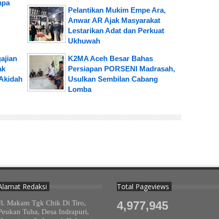
mpa
Pelantikan Mukim Empe Ara,
Anwar AR Ajak Masyarakat
Lestarikan Adat dan Perkuat
Ukhuwah
ajian
K2MA Aceh Besar Bahas
ak
Persiapan PORSENI Madrasah,
Akidah
Usulkan Sembilan Cabang
Lomba
Alamat Redaksi
Total Pageviews
Jl. Makam Tgk Chik Di Tiro,
4,977,945
Peukan Tuha, Desa Indrapuri,