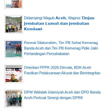
Didampingi Wagub 𝗔𝗰𝗲𝗵, Wapres 𝗧𝗶𝗻𝗷𝗮𝘂
𝗝𝗲𝗺𝗯𝗮𝘁𝗮𝗻 𝗟𝘂𝗺𝘂𝘁 𝗱𝗮𝗻 𝗝𝗲𝗺𝗯𝗮𝘁𝗮𝗻
𝗞𝗲𝗻𝗱𝗮𝘄𝗶
Pererat Silaturrahim, Tim PB Sehat Kemenag
Banda Aceh dan Tim PB Kemenag Pidie Jalin
Pertandingan Persahabatan
Orientasi PPPK 2026 Dimulai, BDK Aceh
Pastikan Pelaksanaan Akurat dan Berintegritas
DPW Wahdah Islamiyah Aceh dan DPD Banda
Aceh Perkuat Sinergi dengan DPRK