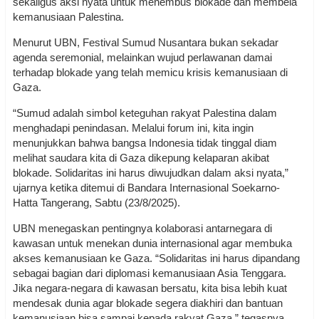
sekaligus aksi nyata untuk menembus blokade dan membela
kemanusiaan Palestina.
Menurut UBN, Festival Sumud Nusantara bukan sekadar
agenda seremonial, melainkan wujud perlawanan damai
terhadap blokade yang telah memicu krisis kemanusiaan di
Gaza.
“Sumud adalah simbol keteguhan rakyat Palestina dalam
menghadapi penindasan. Melalui forum ini, kita ingin
menunjukkan bahwa bangsa Indonesia tidak tinggal diam
melihat saudara kita di Gaza dikepung kelaparan akibat
blokade. Solidaritas ini harus diwujudkan dalam aksi nyata,”
ujarnya ketika ditemui di Bandara Internasional Soekarno-
Hatta Tangerang, Sabtu (23/8/2025).
UBN menegaskan pentingnya kolaborasi antarnegara di
kawasan untuk menekan dunia internasional agar membuka
akses kemanusiaan ke Gaza. “Solidaritas ini harus dipandang
sebagai bagian dari diplomasi kemanusiaan Asia Tenggara.
Jika negara-negara di kawasan bersatu, kita bisa lebih kuat
mendesak dunia agar blokade segera diakhiri dan bantuan
kemanusiaan bisa sampai kepada rakyat Gaza,” tegasnya.