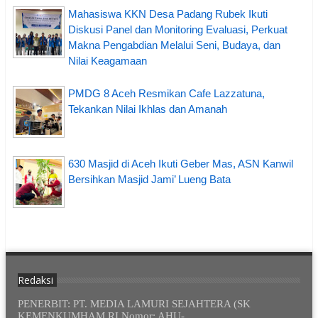
Mahasiswa KKN Desa Padang Rubek Ikuti
Diskusi Panel dan Monitoring Evaluasi, Perkuat
Makna Pengabdian Melalui Seni, Budaya, dan
Nilai Keagamaan
PMDG 8 Aceh Resmikan Cafe Lazzatuna,
Tekankan Nilai Ikhlas dan Amanah
630 Masjid di Aceh Ikuti Geber Mas, ASN Kanwil
Bersihkan Masjid Jami’ Lueng Bata
Redaksi
PENERBIT: PT. MEDIA LAMURI SEJAHTERA (SK
KEMENKUMHAM RI Nomor: AHU-