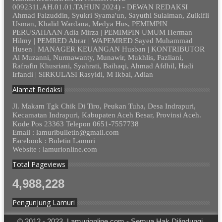
0092311.AH.01.01.TAHUN 2024) - DEWAN REDAKSI
Ahmad Faizuddin, Syukri Syama'un, Sayuthi Sulaiman, Zulkifli
Usman, Khalid Wardana, Medya Hus, PEMIMPIN
PERUSAHAAN Adia Mirza | PEMIMPIN UMUM Herman
Hilmy | PEMRED Abrar | WAPEMRED Sayed Muhammad
Husen | MANAGER KEUANGAN Husban | KONTRIBUTOR
Al Muzanni, Nurmawanty, Munawir, Mukhlis, Fazliani,
Rafrafin Khusriani, Syahrati, Baihaqi, Ahmad Afdhil, Hadi
Irfandi | SIRKULASI Rasyidi, M Ikbal, Adlan
Alamat Redaksi
Jl. Makam Tgk Chik Di Tiro, Peukan Tuha, Desa Indrapuri,
Kecamatan Indrapuri, Kabupaten Aceh Besar, Provinsi Aceh.
Kode Pos 23363 Telepon 0651-7557738
Email : lamuribulletin@gmail.com
Facebook : Buletin Lamuri
Website : lamurionline.com
Total Pageviews
4,988,228
Pengunjung Lamuri
© 2012 - 2023. Lamurionline.com - Semua Hak Dilindungi.