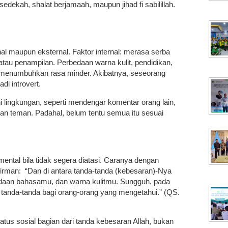
edekah, shalat berjamaah, maupun jihad fi sabilillah.
nal maupun eksternal. Faktor internal: merasa serba
u, atau penampilan. Perbedaan warna kulit, pendidikan,
g menumbuhkan rasa minder. Akibatnya, seseorang
di introvert.
i lingkungan, seperti mendengar komentar orang lain,
kan teman. Padahal, belum tentu semua itu sesuai
ntal bila tidak segera diatasi. Caranya dengan
rman: “Dan di antara tanda-tanda (kebesaran)-Nya
bedaan bahasamu, dan warna kulitmu. Sungguh, pada
t tanda-tanda bagi orang-orang yang mengetahui.” (QS.
atus sosial bagian dari tanda kebesaran Allah, bukan