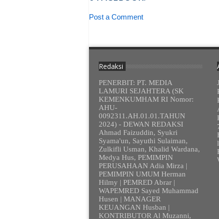
Post a Comment
Redaksi
PENERBIT: PT. MEDIA
LAMURI SEJAHTERA (SK
KEMENKUMHAM RI Nomor:
AHU-
0092311.AH.01.01.TAHUN
2024) - DEWAN REDAKSI
Ahmad Faizuddin, Syukri
Syama'un, Sayuthi Sulaiman,
Zulkifli Usman, Khalid Wardana,
Medya Hus, PEMIMPIN
PERUSAHAAN Adia Mirza |
PEMIMPIN UMUM Herman
Hilmy | PEMRED Abrar |
WAPEMRED Sayed Muhammad
Husen | MANAGER
KEUANGAN Husban |
KONTRIBUTOR Al Muzanni,