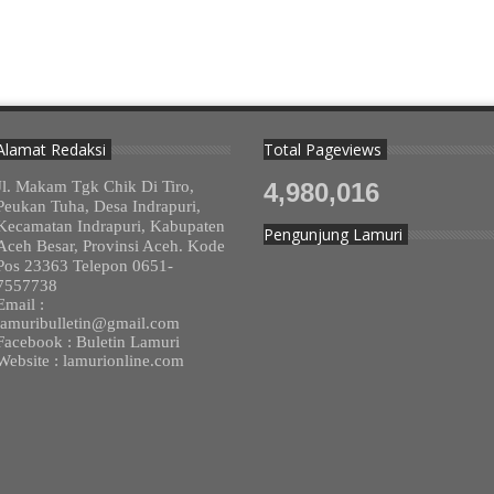
Alamat Redaksi
Total Pageviews
Jl. Makam Tgk Chik Di Tiro,
4,980,016
Peukan Tuha, Desa Indrapuri,
Kecamatan Indrapuri, Kabupaten
Pengunjung Lamuri
Aceh Besar, Provinsi Aceh. Kode
Pos 23363 Telepon 0651-
7557738
Email :
lamuribulletin@gmail.com
Facebook : Buletin Lamuri
Website : lamurionline.com