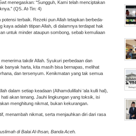
ah Swt menegaskan: “Sungguh, Kami telah menciptakan
nya.” (QS. At-Tin: 4)
 potensi terbaik. Rezeki pun Allah tetapkan berbeda-
kaya adalah titipan Allah, di dalamnya terdapat hak
asan untuk minder ataupun sombong, sebab kemuliaan
an menerima takdir Allah. Syukuri perbedaan dan
dak banyak harta, kita masih bisa bernapas, melihat
rhana, dan tersenyum. Kenikmatan yang tak semua
h dalam setiap keadaan (Alhamdulillahi ‘ala kulli hal),
ati akan tenang. Jauhi lingkungan yang toksik, isi
iasakan menghitung nikmat, bukan kekurangan.
if, menambah nikmat, serta menjauhkan diri dari rasa
uslimah di Balai Al-Ihsan, Banda Aceh.