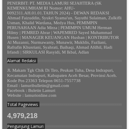
PENERBIT: PT. MEDIA LAMURI SEJAHTERA (SK
KEMENKUMHAM RI Nomor: AHU-
0092311.AH.01.01.TAHUN 2024) - DEWAN REDAKSI
Ahmad Faizuddin, Syukri Syama'un, Sayuthi Sulaiman, Zulkifli
Usman, Khalid Wardana, Medya Hus, PEMIMPIN
PERUSAHAAN Adia Mirza | PEMIMPIN UMUM Herman
Hilmy | PEMRED Abrar | WAPEMRED Sayed Muhammad
Husen | MANAGER KEUANGAN Husban | KONTRIBUTOR
Al Muzanni, Nurmawanty, Munawir, Mukhlis, Fazliani,
Rafrafin Khusriani, Syahrati, Baihaqi, Ahmad Afdhil, Hadi
Irfandi | SIRKULASI Rasyidi, M Ikbal, Adlan
Alamat Redaksi
Jl. Makam Tgk Chik Di Tiro, Peukan Tuha, Desa Indrapuri,
Kecamatan Indrapuri, Kabupaten Aceh Besar, Provinsi Aceh.
Kode Pos 23363 Telepon 0651-7557738
Email : lamuribulletin@gmail.com
Facebook : Buletin Lamuri
Website : lamurionline.com
Total Pageviews
4,979,218
Pengunjung Lamuri