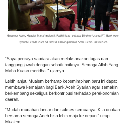
Gubernur Aceh, Muzakir Manaf melantik Fadhil Ilyas sebagai Direktur Utama PT. Bank Aceh
Syariah Periode 2025 sd 2029 di kantor gubernur Aceh, Senin, 08/09/2025.
“Saya percaya saudara akan melaksanakan tugas dan
tanggung jawab dengan sebaik-baiknya. Semoga Allah Yang
Maha Kuasa meridhai,” ujarnya.
Lebih lanjut, Mualem berharap kepemimpinan baru ini dapat
membawa kemajuan bagi Bank Aceh Syariah agar semakin
berkembang sekaligus berkontribusi terhadap perekonomian
daerah.
“Mudah-mudahan lancar dan sukses semuanya. Kita doakan
bersama semoga Aceh bisa lebih maju ke depan,” ucap
Mualem.