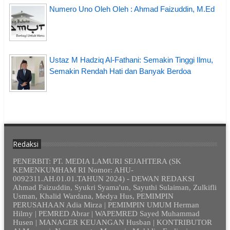
Numero Uno Oleh Oleh : Ahmad Faizuddin, M.Ed
Ustaz M Hadziq Al-Fathani: Semakin Tinggi Ilmu,
Semakin Rendah Hati dan Banyak Berdoa
Redaksi
PENERBIT: PT. MEDIA LAMURI SEJAHTERA (SK
KEMENKUMHAM RI Nomor: AHU-
0092311.AH.01.01.TAHUN 2024) - DEWAN REDAKSI
Ahmad Faizuddin, Syukri Syama'un, Sayuthi Sulaiman, Zulkifli
Usman, Khalid Wardana, Medya Hus, PEMIMPIN
PERUSAHAAN Adia Mirza | PEMIMPIN UMUM Herman
Hilmy | PEMRED Abrar | WAPEMRED Sayed Muhammad
Husen | MANAGER KEUANGAN Husban | KONTRIBUTOR