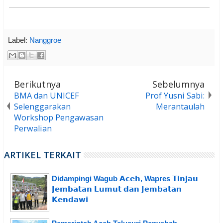
Label:
Nanggroe
Berikutnya
Sebelumnya
BMA dan UNICEF
Prof Yusni Sabi:
Selenggarakan
Merantaulah
Workshop Pengawasan
Perwalian
ARTIKEL TERKAIT
Didampingi Wagub 𝗔𝗰𝗲𝗵, Wapres 𝗧𝗶𝗻𝗷𝗮𝘂
𝗝𝗲𝗺𝗯𝗮𝘁𝗮𝗻 𝗟𝘂𝗺𝘂𝘁 𝗱𝗮𝗻 𝗝𝗲𝗺𝗯𝗮𝘁𝗮𝗻
𝗞𝗲𝗻𝗱𝗮𝘄𝗶