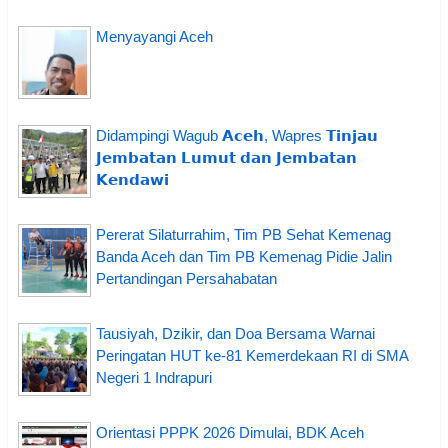
Menyayangi Aceh
Didampingi Wagub 𝗔𝗰𝗲𝗵, Wapres 𝗧𝗶𝗻𝗷𝗮𝘂
𝗝𝗲𝗺𝗯𝗮𝘁𝗮𝗻 𝗟𝘂𝗺𝘂𝘁 𝗱𝗮𝗻 𝗝𝗲𝗺𝗯𝗮𝘁𝗮𝗻
𝗞𝗲𝗻𝗱𝗮𝘄𝗶
Pererat Silaturrahim, Tim PB Sehat Kemenag
Banda Aceh dan Tim PB Kemenag Pidie Jalin
Pertandingan Persahabatan
Tausiyah, Dzikir, dan Doa Bersama Warnai
Peringatan HUT ke-81 Kemerdekaan RI di SMA
Negeri 1 Indrapuri
Orientasi PPPK 2026 Dimulai, BDK Aceh