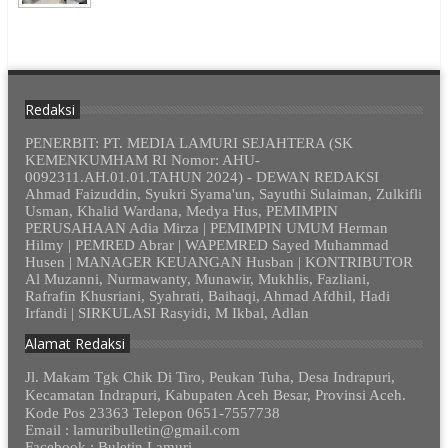
Redaksi
PENERBIT: PT. MEDIA LAMURI SEJAHTERA (SK
KEMENKUMHAM RI Nomor: AHU-
0092311.AH.01.01.TAHUN 2024) - DEWAN REDAKSI
Ahmad Faizuddin, Syukri Syama'un, Sayuthi Sulaiman, Zulkifli
Usman, Khalid Wardana, Medya Hus, PEMIMPIN
PERUSAHAAN Adia Mirza | PEMIMPIN UMUM Herman
Hilmy | PEMRED Abrar | WAPEMRED Sayed Muhammad
Husen | MANAGER KEUANGAN Husban | KONTRIBUTOR
Al Muzanni, Nurmawanty, Munawir, Mukhlis, Fazliani,
Rafrafin Khusriani, Syahrati, Baihaqi, Ahmad Afdhil, Hadi
Irfandi | SIRKULASI Rasyidi, M Ikbal, Adlan
Alamat Redaksi
Jl. Makam Tgk Chik Di Tiro, Peukan Tuha, Desa Indrapuri,
Kecamatan Indrapuri, Kabupaten Aceh Besar, Provinsi Aceh.
Kode Pos 23363 Telepon 0651-7557738
Email : lamuribulletin@gmail.com
Facebook : Buletin Lamuri