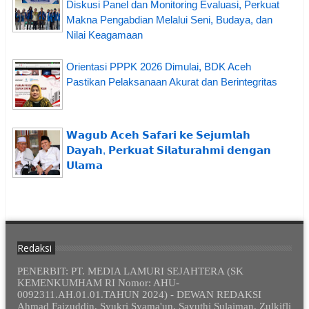
Diskusi Panel dan Monitoring Evaluasi, Perkuat
Makna Pengabdian Melalui Seni, Budaya, dan
Nilai Keagamaan
Orientasi PPPK 2026 Dimulai, BDK Aceh
Pastikan Pelaksanaan Akurat dan Berintegritas
𝗪𝗮𝗴𝘂𝗯 𝗔𝗰𝗲𝗵 𝗦𝗮𝗳𝗮𝗿𝗶 𝗸𝗲 𝗦𝗲𝗷𝘂𝗺𝗹𝗮𝗵
𝗗𝗮𝘆𝗮𝗵, 𝗣𝗲𝗿𝗸𝘂𝗮𝘁 𝗦𝗶𝗹𝗮𝘁𝘂𝗿𝗮𝗵𝗺𝗶 𝗱𝗲𝗻𝗴𝗮𝗻
𝗨𝗹𝗮𝗺𝗮
Redaksi
PENERBIT: PT. MEDIA LAMURI SEJAHTERA (SK
KEMENKUMHAM RI Nomor: AHU-
0092311.AH.01.01.TAHUN 2024) - DEWAN REDAKSI
Ahmad Faizuddin, Syukri Syama'un, Sayuthi Sulaiman, Zulkifli