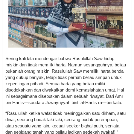
Sering kali kita mendengar bahwa Rasulullah Saw hidup
miskin dan tidak memiliki harta. Namun sesungguhnya, beliau
bukanlah orang miskin. Rasulullah Saw memiliki harta benda
yang cukup banyak, tetapi tidak pernah beliau simpan untuk
kepentingan pribadi. Semua harta yang beliau miliki
disedekahkan dan diwakafkan demi kemaslahatan umat. Hal
ini sebagaimana disebutkan dalam sebuah riwayat. Dari Amr
bin Harits—saudara Juwayriyyah binti al-Harits ra—berkata:
“Rasulullah ketika wafat tidak meninggalkan satu dirham, satu
dinar, seorang budak laki-laki, seorang budak perempuan,
atau sesuatu yang lain, kecuali seekor bighal putih, senjata,
dan sebidang tanah yang beliau jadikan sedekah (wakaf).”