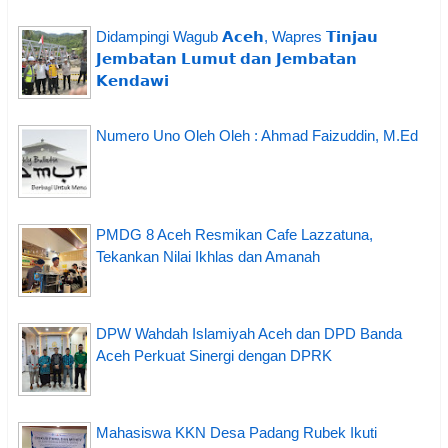
Didampingi Wagub 𝗔𝗰𝗲𝗵, Wapres 𝗧𝗶𝗻𝗷𝗮𝘂
𝗝𝗲𝗺𝗯𝗮𝘁𝗮𝗻 𝗟𝘂𝗺𝘂𝘁 𝗱𝗮𝗻 𝗝𝗲𝗺𝗯𝗮𝘁𝗮𝗻
𝗞𝗲𝗻𝗱𝗮𝘄𝗶
Numero Uno Oleh Oleh : Ahmad Faizuddin, M.Ed
PMDG 8 Aceh Resmikan Cafe Lazzatuna,
Tekankan Nilai Ikhlas dan Amanah
DPW Wahdah Islamiyah Aceh dan DPD Banda
Aceh Perkuat Sinergi dengan DPRK
Mahasiswa KKN Desa Padang Rubek Ikuti