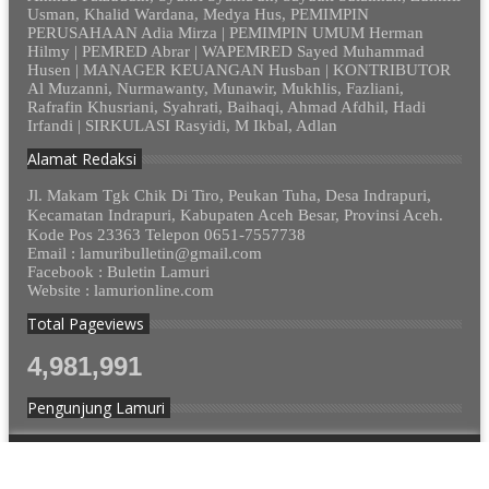
Usman, Khalid Wardana, Medya Hus, PEMIMPIN
PERUSAHAAN Adia Mirza | PEMIMPIN UMUM Herman
Hilmy | PEMRED Abrar | WAPEMRED Sayed Muhammad
Husen | MANAGER KEUANGAN Husban | KONTRIBUTOR
Al Muzanni, Nurmawanty, Munawir, Mukhlis, Fazliani,
Rafrafin Khusriani, Syahrati, Baihaqi, Ahmad Afdhil, Hadi
Irfandi | SIRKULASI Rasyidi, M Ikbal, Adlan
Alamat Redaksi
Jl. Makam Tgk Chik Di Tiro, Peukan Tuha, Desa Indrapuri,
Kecamatan Indrapuri, Kabupaten Aceh Besar, Provinsi Aceh.
Kode Pos 23363 Telepon 0651-7557738
Email : lamuribulletin@gmail.com
Facebook : Buletin Lamuri
Website : lamurionline.com
Total Pageviews
4,981,991
Pengunjung Lamuri
© 2012 - 2023. Lamurionline.com - Semua Hak Dilindungi.
Design by
cekmus