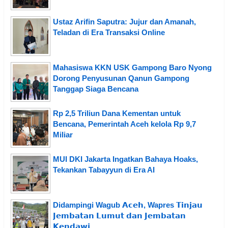
Ustaz Arifin Saputra: Jujur dan Amanah,
Teladan di Era Transaksi Online
Mahasiswa KKN USK Gampong Baro Nyong
Dorong Penyusunan Qanun Gampong
Tanggap Siaga Bencana
Rp 2,5 Triliun Dana Kementan untuk
Bencana, Pemerintah Aceh kelola Rp 9,7
Miliar
MUI DKI Jakarta Ingatkan Bahaya Hoaks,
Tekankan Tabayyun di Era AI
Didampingi Wagub 𝗔𝗰𝗲𝗵, Wapres 𝗧𝗶𝗻𝗷𝗮𝘂
𝗝𝗲𝗺𝗯𝗮𝘁𝗮𝗻 𝗟𝘂𝗺𝘂𝘁 𝗱𝗮𝗻 𝗝𝗲𝗺𝗯𝗮𝘁𝗮𝗻
𝗞𝗲𝗻𝗱𝗮𝘄𝗶