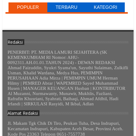
POPULER
TERBARU
KATEGORI
Redaksi
PENERBIT: PT. MEDIA LAMURI SEJAHTERA (SK
KEMENKUMHAM RI Nomor: AHU-
0092311.AH.01.01.TAHUN 2024) - DEWAN REDAKSI
Ahmad Faizuddin, Syukri Syama'un, Sayuthi Sulaiman, Zulkifli
Usman, Khalid Wardana, Medya Hus, PEMIMPIN
PERUSAHAAN Adia Mirza | PEMIMPIN UMUM Herman
Hilmy | PEMRED Abrar | WAPEMRED Sayed Muhammad
Husen | MANAGER KEUANGAN Husban | KONTRIBUTOR
Al Muzanni, Nurmawanty, Munawir, Mukhlis, Fazliani,
Rafrafin Khusriani, Syahrati, Baihaqi, Ahmad Afdhil, Hadi
Irfandi | SIRKULASI Rasyidi, M Ikbal, Adlan
Alamat Redaksi
Jl. Makam Tgk Chik Di Tiro, Peukan Tuha, Desa Indrapuri,
Kecamatan Indrapuri, Kabupaten Aceh Besar, Provinsi Aceh.
Kode Pos 23363 Telepon 0651-7557738