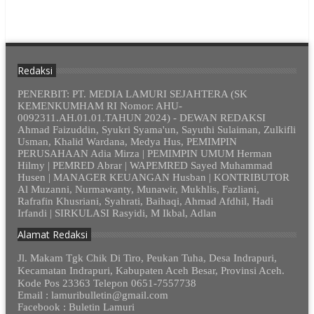
Redaksi
PENERBIT: PT. MEDIA LAMURI SEJAHTERA (SK
KEMENKUMHAM RI Nomor: AHU-
0092311.AH.01.01.TAHUN 2024) - DEWAN REDAKSI
Ahmad Faizuddin, Syukri Syama'un, Sayuthi Sulaiman, Zulkifli
Usman, Khalid Wardana, Medya Hus, PEMIMPIN
PERUSAHAAN Adia Mirza | PEMIMPIN UMUM Herman
Hilmy | PEMRED Abrar | WAPEMRED Sayed Muhammad
Husen | MANAGER KEUANGAN Husban | KONTRIBUTOR
Al Muzanni, Nurmawanty, Munawir, Mukhlis, Fazliani,
Rafrafin Khusriani, Syahrati, Baihaqi, Ahmad Afdhil, Hadi
Irfandi | SIRKULASI Rasyidi, M Ikbal, Adlan
Alamat Redaksi
Jl. Makam Tgk Chik Di Tiro, Peukan Tuha, Desa Indrapuri,
Kecamatan Indrapuri, Kabupaten Aceh Besar, Provinsi Aceh.
Kode Pos 23363 Telepon 0651-7557738
Email : lamuribulletin@gmail.com
Facebook : Buletin Lamuri