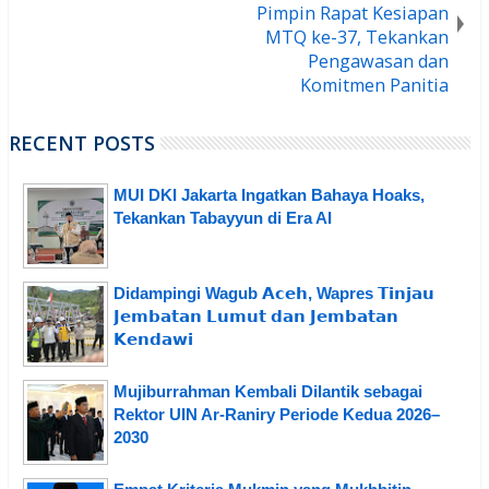
Pimpin Rapat Kesiapan
MTQ ke-37, Tekankan
Pengawasan dan
Komitmen Panitia
RECENT POSTS
MUI DKI Jakarta Ingatkan Bahaya Hoaks,
Tekankan Tabayyun di Era AI
Didampingi Wagub 𝗔𝗰𝗲𝗵, Wapres 𝗧𝗶𝗻𝗷𝗮𝘂
𝗝𝗲𝗺𝗯𝗮𝘁𝗮𝗻 𝗟𝘂𝗺𝘂𝘁 𝗱𝗮𝗻 𝗝𝗲𝗺𝗯𝗮𝘁𝗮𝗻
𝗞𝗲𝗻𝗱𝗮𝘄𝗶
Mujiburrahman Kembali Dilantik sebagai
Rektor UIN Ar-Raniry Periode Kedua 2026–
2030