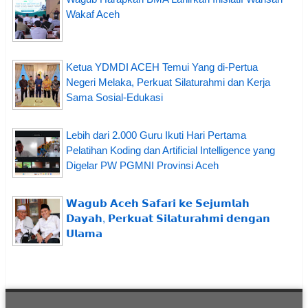
Wakaf Aceh
Ketua YDMDI ACEH Temui Yang di-Pertua
Negeri Melaka, Perkuat Silaturahmi dan Kerja
Sama Sosial-Edukasi
Lebih dari 2.000 Guru Ikuti Hari Pertama
Pelatihan Koding dan Artificial Intelligence yang
Digelar PW PGMNI Provinsi Aceh
𝗪𝗮𝗴𝘂𝗯 𝗔𝗰𝗲𝗵 𝗦𝗮𝗳𝗮𝗿𝗶 𝗸𝗲 𝗦𝗲𝗷𝘂𝗺𝗹𝗮𝗵
𝗗𝗮𝘆𝗮𝗵, 𝗣𝗲𝗿𝗸𝘂𝗮𝘁 𝗦𝗶𝗹𝗮𝘁𝘂𝗿𝗮𝗵𝗺𝗶 𝗱𝗲𝗻𝗴𝗮𝗻
𝗨𝗹𝗮𝗺𝗮