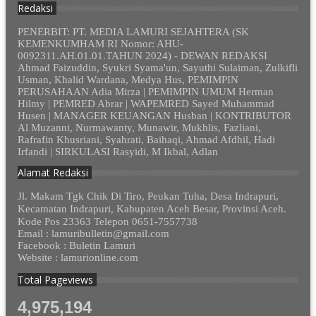
Redaksi
PENERBIT: PT. MEDIA LAMURI SEJAHTERA (SK
KEMENKUMHAM RI Nomor: AHU-
0092311.AH.01.01.TAHUN 2024) - DEWAN REDAKSI
Ahmad Faizuddin, Syukri Syama'un, Sayuthi Sulaiman, Zulkifli
Usman, Khalid Wardana, Medya Hus, PEMIMPIN
PERUSAHAAN Adia Mirza | PEMIMPIN UMUM Herman
Hilmy | PEMRED Abrar | WAPEMRED Sayed Muhammad
Husen | MANAGER KEUANGAN Husban | KONTRIBUTOR
Al Muzanni, Nurmawanty, Munawir, Mukhlis, Fazliani,
Rafrafin Khusriani, Syahrati, Baihaqi, Ahmad Afdhil, Hadi
Irfandi | SIRKULASI Rasyidi, M Ikbal, Adlan
Alamat Redaksi
Jl. Makam Tgk Chik Di Tiro, Peukan Tuha, Desa Indrapuri,
Kecamatan Indrapuri, Kabupaten Aceh Besar, Provinsi Aceh.
Kode Pos 23363 Telepon 0651-7557738
Email : lamuribulletin@gmail.com
Facebook : Buletin Lamuri
Website : lamurionline.com
Total Pageviews
4,975,194