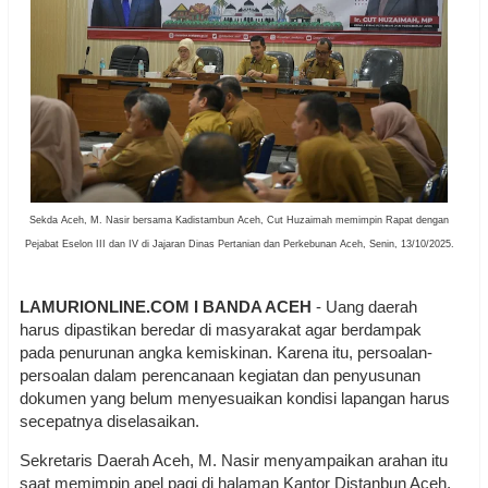
Sekda Aceh, M. Nasir bersama Kadistambun Aceh, Cut Huzaimah memimpin Rapat dengan
Pejabat Eselon III dan IV di Jajaran Dinas Pertanian dan Perkebunan Aceh, Senin, 13/10/2025.
LAMURIONLINE.COM I BANDA ACEH
- Uang daerah
harus dipastikan beredar di masyarakat agar berdampak
pada penurunan angka kemiskinan. Karena itu, persoalan-
persoalan dalam perencanaan kegiatan dan penyusunan
dokumen yang belum menyesuaikan kondisi lapangan harus
secepatnya diselasaikan.
Sekretaris Daerah Aceh, M. Nasir menyampaikan arahan itu
saat memimpin apel pagi di halaman Kantor Distanbun Aceh,