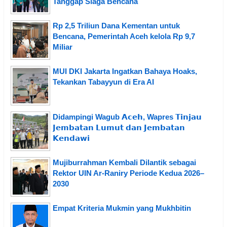
Tanggap Siaga Bencana
Rp 2,5 Triliun Dana Kementan untuk
Bencana, Pemerintah Aceh kelola Rp 9,7
Miliar
MUI DKI Jakarta Ingatkan Bahaya Hoaks,
Tekankan Tabayyun di Era AI
Didampingi Wagub 𝗔𝗰𝗲𝗵, Wapres 𝗧𝗶𝗻𝗷𝗮𝘂
𝗝𝗲𝗺𝗯𝗮𝘁𝗮𝗻 𝗟𝘂𝗺𝘂𝘁 𝗱𝗮𝗻 𝗝𝗲𝗺𝗯𝗮𝘁𝗮𝗻
𝗞𝗲𝗻𝗱𝗮𝘄𝗶
Mujiburrahman Kembali Dilantik sebagai
Rektor UIN Ar-Raniry Periode Kedua 2026–
2030
Empat Kriteria Mukmin yang Mukhbitin