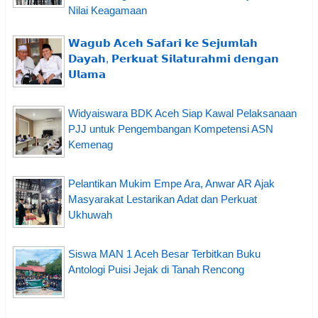
Nilai Keagamaan
𝗪𝗮𝗴𝘂𝗯 𝗔𝗰𝗲𝗵 𝗦𝗮𝗳𝗮𝗿𝗶 𝗸𝗲 𝗦𝗲𝗷𝘂𝗺𝗹𝗮𝗵
𝗗𝗮𝘆𝗮𝗵, 𝗣𝗲𝗿𝗸𝘂𝗮𝘁 𝗦𝗶𝗹𝗮𝘁𝘂𝗿𝗮𝗵𝗺𝗶 𝗱𝗲𝗻𝗴𝗮𝗻
𝗨𝗹𝗮𝗺𝗮
Widyaiswara BDK Aceh Siap Kawal Pelaksanaan
PJJ untuk Pengembangan Kompetensi ASN
Kemenag
Pelantikan Mukim Empe Ara, Anwar AR Ajak
Masyarakat Lestarikan Adat dan Perkuat
Ukhuwah
Siswa MAN 1 Aceh Besar Terbitkan Buku
Antologi Puisi Jejak di Tanah Rencong