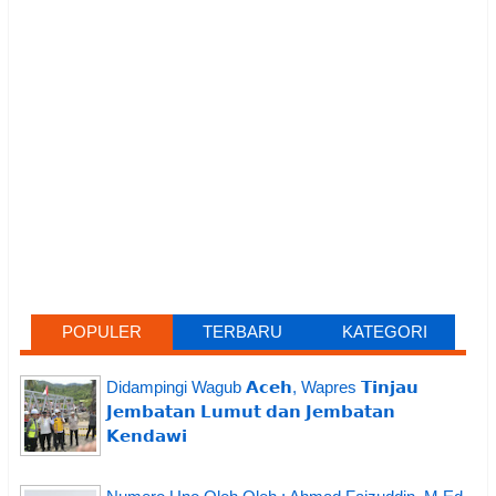
POPULER
TERBARU
KATEGORI
Didampingi Wagub 𝗔𝗰𝗲𝗵, Wapres 𝗧𝗶𝗻𝗷𝗮𝘂
𝗝𝗲𝗺𝗯𝗮𝘁𝗮𝗻 𝗟𝘂𝗺𝘂𝘁 𝗱𝗮𝗻 𝗝𝗲𝗺𝗯𝗮𝘁𝗮𝗻
𝗞𝗲𝗻𝗱𝗮𝘄𝗶