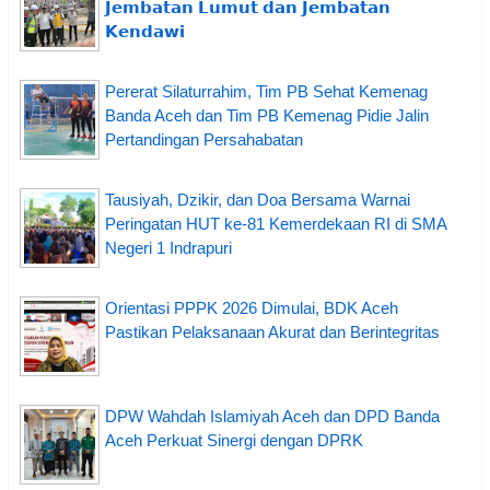
𝗝𝗲𝗺𝗯𝗮𝘁𝗮𝗻 𝗟𝘂𝗺𝘂𝘁 𝗱𝗮𝗻 𝗝𝗲𝗺𝗯𝗮𝘁𝗮𝗻
𝗞𝗲𝗻𝗱𝗮𝘄𝗶
Pererat Silaturrahim, Tim PB Sehat Kemenag
Banda Aceh dan Tim PB Kemenag Pidie Jalin
Pertandingan Persahabatan
Tausiyah, Dzikir, dan Doa Bersama Warnai
Peringatan HUT ke-81 Kemerdekaan RI di SMA
Negeri 1 Indrapuri
Orientasi PPPK 2026 Dimulai, BDK Aceh
Pastikan Pelaksanaan Akurat dan Berintegritas
DPW Wahdah Islamiyah Aceh dan DPD Banda
Aceh Perkuat Sinergi dengan DPRK