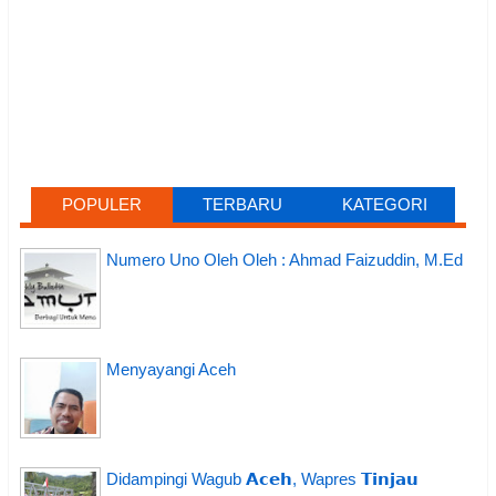
POPULER
TERBARU
KATEGORI
Numero Uno Oleh Oleh : Ahmad Faizuddin, M.Ed
Menyayangi Aceh
Didampingi Wagub 𝗔𝗰𝗲𝗵, Wapres 𝗧𝗶𝗻𝗷𝗮𝘂