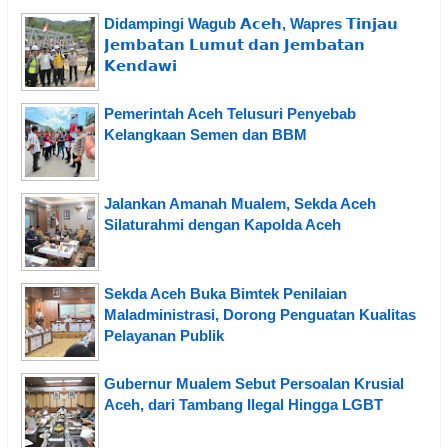
Didampingi Wagub 𝗔𝗰𝗲𝗵, Wapres 𝗧𝗶𝗻𝗷𝗮𝘂
𝗝𝗲𝗺𝗯𝗮𝘁𝗮𝗻 𝗟𝘂𝗺𝘂𝘁 𝗱𝗮𝗻 𝗝𝗲𝗺𝗯𝗮𝘁𝗮𝗻
𝗞𝗲𝗻𝗱𝗮𝘄𝗶
Pemerintah Aceh Telusuri Penyebab
Kelangkaan Semen dan BBM
Jalankan Amanah Mualem, Sekda Aceh
Silaturahmi dengan Kapolda Aceh
Sekda Aceh Buka Bimtek Penilaian
Maladministrasi, Dorong Penguatan Kualitas
Pelayanan Publik
Gubernur Mualem Sebut Persoalan Krusial
Aceh, dari Tambang Ilegal Hingga LGBT