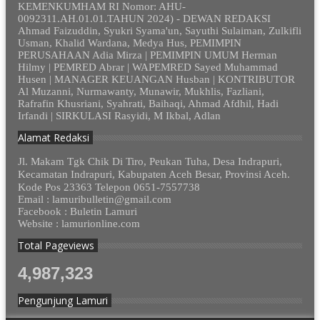
KEMENKUMHAM RI Nomor: AHU-
0092311.AH.01.01.TAHUN 2024) - DEWAN REDAKSI
Ahmad Faizuddin, Syukri Syama'un, Sayuthi Sulaiman, Zulkifli
Usman, Khalid Wardana, Medya Hus, PEMIMPIN
PERUSAHAAN Adia Mirza | PEMIMPIN UMUM Herman
Hilmy | PEMRED Abrar | WAPEMRED Sayed Muhammad
Husen | MANAGER KEUANGAN Husban | KONTRIBUTOR
Al Muzanni, Nurmawanty, Munawir, Mukhlis, Fazliani,
Rafrafin Khusriani, Syahrati, Baihaqi, Ahmad Afdhil, Hadi
Irfandi | SIRKULASI Rasyidi, M Ikbal, Adlan
Alamat Redaksi
Jl. Makam Tgk Chik Di Tiro, Peukan Tuha, Desa Indrapuri,
Kecamatan Indrapuri, Kabupaten Aceh Besar, Provinsi Aceh.
Kode Pos 23363 Telepon 0651-7557738
Email : lamuribulletin@gmail.com
Facebook : Buletin Lamuri
Website : lamurionline.com
Total Pageviews
4,987,323
Pengunjung Lamuri