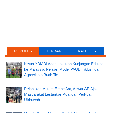
POPULER
TERBARU
KATEGORI
Ketua YDMDI Aceh Lakukan Kunjungan Edukasi
ke Malaysia, Pelajari Model PAUD Inklusif dan
Agrowisata Buah Tin
Pelantikan Mukim Empe Ara, Anwar AR Ajak
Masyarakat Lestarikan Adat dan Perkuat
Ukhuwah