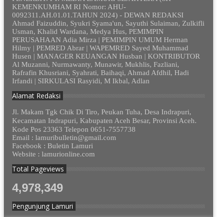
KEMENKUMHAM RI Nomor: AHU-
0092311.AH.01.01.TAHUN 2024) - DEWAN REDAKSI
Ahmad Faizuddin, Syukri Syama'un, Sayuthi Sulaiman, Zulkifli
Usman, Khalid Wardana, Medya Hus, PEMIMPIN
PERUSAHAAN Adia Mirza | PEMIMPIN UMUM Herman
Hilmy | PEMRED Abrar | WAPEMRED Sayed Muhammad
Husen | MANAGER KEUANGAN Husban | KONTRIBUTOR
Al Muzanni, Nurmawanty, Munawir, Mukhlis, Fazliani,
Rafrafin Khusriani, Syahrati, Baihaqi, Ahmad Afdhil, Hadi
Irfandi | SIRKULASI Rasyidi, M Ikbal, Adlan
Alamat Redaksi
Jl. Makam Tgk Chik Di Tiro, Peukan Tuha, Desa Indrapuri,
Kecamatan Indrapuri, Kabupaten Aceh Besar, Provinsi Aceh.
Kode Pos 23363 Telepon 0651-7557738
Email : lamuribulletin@gmail.com
Facebook : Buletin Lamuri
Website : lamurionline.com
Total Pageviews
4,978,349
Pengunjung Lamuri