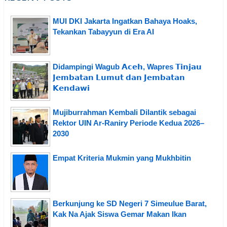
MUI DKI Jakarta Ingatkan Bahaya Hoaks,
Tekankan Tabayyun di Era AI
Didampingi Wagub 𝗔𝗰𝗲𝗵, Wapres 𝗧𝗶𝗻𝗷𝗮𝘂
𝗝𝗲𝗺𝗯𝗮𝘁𝗮𝗻 𝗟𝘂𝗺𝘂𝘁 𝗱𝗮𝗻 𝗝𝗲𝗺𝗯𝗮𝘁𝗮𝗻
𝗞𝗲𝗻𝗱𝗮𝘄𝗶
Mujiburrahman Kembali Dilantik sebagai
Rektor UIN Ar-Raniry Periode Kedua 2026–
2030
Empat Kriteria Mukmin yang Mukhbitin
Berkunjung ke SD Negeri 7 Simeulue Barat,
Kak Na Ajak Siswa Gemar Makan Ikan