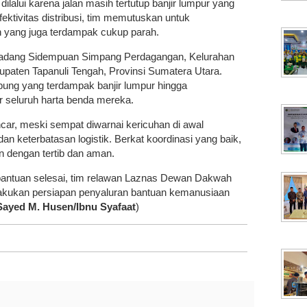
ilalui karena jalan masih tertutup banjir lumpur yang
ktivitas distribusi, tim memutuskan untuk
n yang juga terdampak cukup parah.
n Padang Sidempuan Simpang Perdagangan, Kelurahan
aten Tapanuli Tengah, Provinsi Sumatera Utara.
pung yang terdampak banjir lumpur hingga
 seluruh harta benda mereka.
ncar, meski sempat diwarnai kericuhan di awal
an keterbatasan logistik. Berkat koordinasi yang baik,
 dengan tertib dan aman.
 bantuan selesai, tim relawan Laznas Dewan Dakwah
akukan persiapan penyaluran bantuan kemanusiaan
Sayed M. Husen/Ibnu Syafaat
)