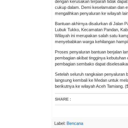
dengan kerusakan terparah tidak dapat d
cukup dalam. Demi keselamatan dan efe
mengalihkan penyaluran ke wilayah lai
Bantuan akhirnya disalurkan di Jala
Lubuk Tukko, Kecamatan Pandan, Kabup
Wilayah ini merupakan salah satu kam
menyebabkan warga kehilangan hampir
Proses penyaluran bantuan berjalan la
pembagian akibat tingginya kebutuhan d
pembagian sembako dapat diselesaikan
Setelah seluruh rangkaian penyaluran
langsung kembali ke Medan untuk mel
berikutnya ke wilayah Aceh Tamiang. (
SHARE
:
Label:
Bencana