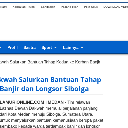
 Kami
Kebijakan Privasi
Sangkalan
Pasang Iklan
Peta Situs
DOWNLOAD VERS
Profil
Sastra
Sport
Lainnya
ah Salurkan Bantuan Tahap Kedua ke Korban Banjir
kwah Salurkan Bantuan Tahap
Banjir dan Longsor Sibolga
LAMURIONLINE.COM I MEDAN
- Tim relawan
Laznas Dewan Dakwah memulai perjalanan panjang
dari Kota Medan menuju Sibolga, Sumatera Utara,
untuk menyalurkan bantuan kemanusiaan berupa paket
sembako kepada warga terdampak banjir dan longsor,