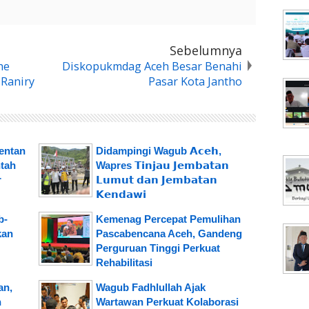
Sebelumnya
he
Diskopukmdag Aceh Besar Benahi
-Raniry
Pasar Kota Jantho
mentan
Didampingi Wagub 𝗔𝗰𝗲𝗵,
tah
Wapres 𝗧𝗶𝗻𝗷𝗮𝘂 𝗝𝗲𝗺𝗯𝗮𝘁𝗮𝗻
r
𝗟𝘂𝗺𝘂𝘁 𝗱𝗮𝗻 𝗝𝗲𝗺𝗯𝗮𝘁𝗮𝗻
𝗞𝗲𝗻𝗱𝗮𝘄𝗶
b-
Kemenag Percepat Pemulihan
kan
Pascabencana Aceh, Gandeng
Perguruan Tinggi Perkuat
Rehabilitasi
an,
Wagub Fadhlullah Ajak
h
Wartawan Perkuat Kolaborasi