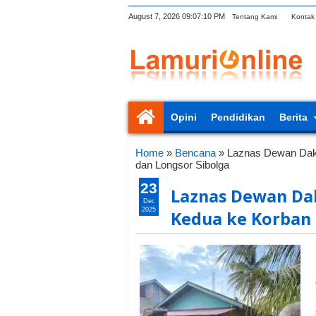
August 7, 2026
09:07:11 PM
Tentang Kami
Kontak
Opini
Pendidikan
Berita
Home
»
Bencana
»
Laznas Dewan Dakw
dan Longsor Sibolga
23
Laznas Dewan Da
Dec
2025
Kedua ke Korban 