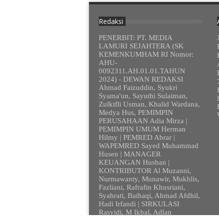
Redaksi
PENERBIT: PT. MEDIA
LAMURI SEJAHTERA (SK
KEMENKUMHAM RI Nomor:
AHU-
0092311.AH.01.01.TAHUN
2024) - DEWAN REDAKSI
Ahmad Faizuddin, Syukri
Syama'un, Sayuthi Sulaiman,
Zulkifli Usman, Khalid Wardana,
Medya Hus, PEMIMPIN
PERUSAHAAN Adia Mirza |
PEMIMPIN UMUM Herman
Hilmy | PEMRED Abrar |
WAPEMRED Sayed Muhammad
Husen | MANAGER
KEUANGAN Husban |
KONTRIBUTOR Al Muzanni,
Nurmawanty, Munawir, Mukhlis,
Fazliani, Rafrafin Khusriani,
Syahrati, Baihaqi, Ahmad Afdhil,
Hadi Irfandi | SIRKULASI
Rasyidi, M Ikbal, Adlan