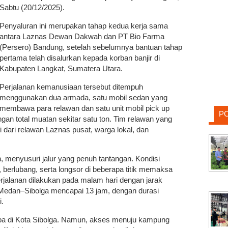
Sabtu (20/12/2025).
Penyaluran ini merupakan tahap kedua kerja sama
antara Laznas Dewan Dakwah dan PT Bio Farma
(Persero) Bandung, setelah sebelumnya bantuan tahap
pertama telah disalurkan kepada korban banjir di
Kabupaten Langkat, Sumatera Utara.
Perjalanan kemanusiaan tersebut ditempuh
menggunakan dua armada, satu mobil sedan yang
membawa para relawan dan satu unit mobil pick up
P
an total muatan sekitar satu ton. Tim relawan yang
i dari relawan Laznas pusat, warga lokal, dan
, menyusuri jalur yang penuh tantangan. Kondisi
, berlubang, serta longsor di beberapa titik memaksa
 perjalanan dilakukan pada malam hari dengan jarak
 Medan–Sibolga mencapai 13 jam, dengan durasi
i.
tiba di Kota Sibolga. Namun, akses menuju kampung