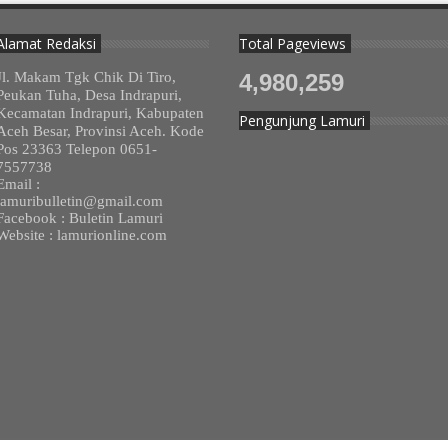
Alamat Redaksi
Total Pageviews
Jl. Makam Tgk Chik Di Tiro,
4,980,259
Peukan Tuha, Desa Indrapuri,
Kecamatan Indrapuri, Kabupaten
Pengunjung Lamuri
Aceh Besar, Provinsi Aceh. Kode
Pos 23363 Telepon 0651-
7557738
Email :
lamuribulletin@gmail.com
Facebook : Buletin Lamuri
Website : lamurionline.com