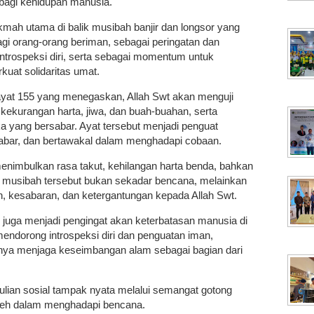
agi kehidupan manusia.
ikmah utama di balik musibah banjir dan longsor yang
bagi orang-orang beriman, sebagai peringatan dan
introspeksi diri, serta sebagai momentum untuk
at solidaritas umat.
ayat 155 yang menegaskan, Allah Swt akan menguji
 kekurangan harta, jiwa, dan buah-buahan, serta
 yang bersabar. Ayat tersebut menjadi penguat
 sabar, dan bertawakal dalam menghadapi cobaan.
menimbulkan rasa takut, kehilangan harta benda, bahkan
, musibah tersebut bukan sekadar bencana, melainkan
, kesabaran, dan ketergantungan kepada Allah Swt.
or juga menjadi pengingat akan keterbatasan manusia di
endorong introspeksi diri dan penguatan iman,
gnya menjaga keseimbangan alam sebagai bagian dari
dulian sosial tampak nyata melalui semangat gotong
Aceh dalam menghadapi bencana.