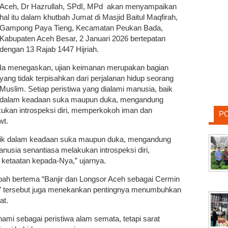
Aceh, Dr Hazrullah, SPdI, MPd akan menyampaikan
hal itu dalam khutbah Jumat di Masjid Baitul Maqfirah,
Gampong Paya Tieng, Kecamatan Peukan Bada,
Kabupaten Aceh Besar, 2 Januari 2026 bertepatan
dengan 13 Rajab 1447 Hijriah.
Ia menegaskan, ujian keimanan merupakan bagian
yang tidak terpisahkan dari perjalanan hidup seorang
Muslim. Setiap peristiwa yang dialami manusia, baik
dalam keadaan suka maupun duka, mengandung
kukan introspeksi diri, memperkokoh iman dan
P
wt.
 baik dalam keadaan suka maupun duka, mengandung
anusia senantiasa melakukan introspeksi diri,
ketaatan kepada-Nya,” ujarnya.
utbah bertema “Banjir dan Longsor Aceh sebagai Cermin
” tersebut juga menekankan pentingnya menumbuhkan
mat.
ami sebagai peristiwa alam semata, tetapi sarat