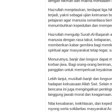
dengan hikmah dan makna mendalam b
Hazrullah menjelaskan, terdapat tiga h
terjadi, yakni sebagai ujian keimanan 
pelajaran agar manusia senantiasa ber
menumbuhkan kepedulian dan memperku
Hazrullah mengutip Surah Al-Baqarah 
manusia dengan rasa takut, kelaparan,
memberikan kabar gembira bagi mereka
spiritual agar masyarakat tetap tegar,
Menurutnya, banjir dan longsor dapat 
korban jiwa. Bagi orang-orang beriman
panggilan untuk memperkuat keyakinan
Lebih lanjut, musibah banjir dan longs
hadapan kekuasaan Allah Swt. Selain m
bencana ini juga mengingatkan pentin
tanggung jawab moral dan keagamaan.
Nilai kesabaran, keikhlasan, dan kepe
royong serta solidaritas masyarakat 