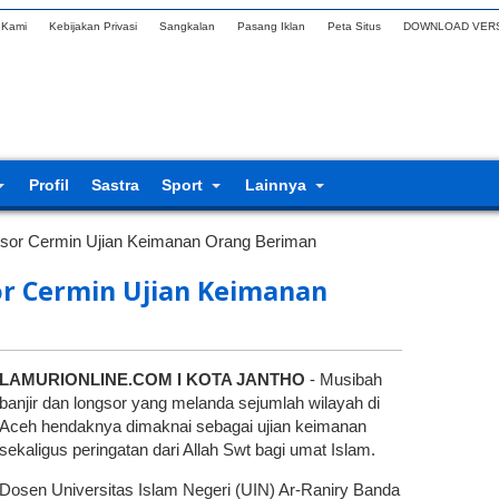
 Kami
Kebijakan Privasi
Sangkalan
Pasang Iklan
Peta Situs
DOWNLOAD VERS
Profil
Sastra
Sport
Lainnya
gsor Cermin Ujian Keimanan Orang Beriman
or Cermin Ujian Keimanan
LAMURIONLINE.COM I KOTA JANTHO
- Musibah
banjir dan longsor yang melanda sejumlah wilayah di
Aceh hendaknya dimaknai sebagai ujian keimanan
sekaligus peringatan dari Allah Swt bagi umat Islam.
Dosen Universitas Islam Negeri (UIN) Ar-Raniry Banda