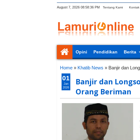
August 7, 2026
08:58:37 PM
Tentang Kami
Kontak
Opini
Pendidikan
Berita
Home
»
Khatib News
»
Banjir dan Lon
01
Banjir dan Longs
Jan
2026
Orang Beriman