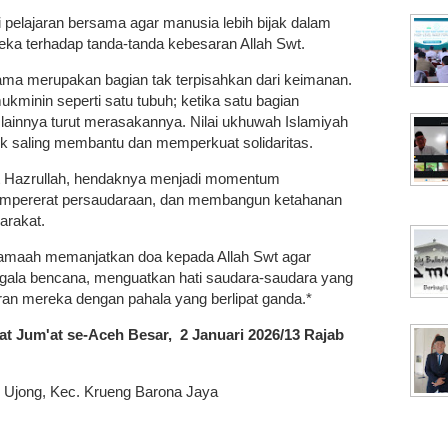
i pelajaran bersama agar manusia lebih bijak dalam
eka terhadap tanda-tanda kebesaran Allah Swt.
ama merupakan bagian tak terpisahkan dari keimanan.
minin seperti satu tubuh; ketika satu bagian
lainnya turut merasakannya. Nilai ukhuwah Islamiyah
uk saling membantu dan memperkuat solidaritas.
 Hazrullah, hendaknya menjadi momentum
empererat persaudaraan, dan membangun ketahanan
arakat.
 jamaah memanjatkan doa kepada Allah Swt agar
 segala bencana, menguatkan hati saudara-saudara yang
ran mereka dengan pahala yang berlipat ganda.*
at Jum'at se-Aceh Besar, 2 Januari 2026/13 Rajab
 Ujong, Kec. Krueng Barona Jaya